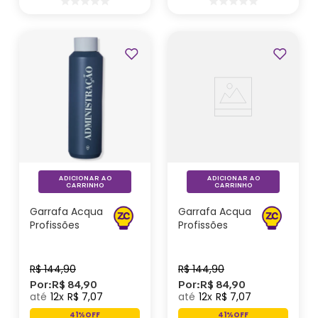
Profissões
ADICIONAR AO
ADICIONAR AO
CARRINHO
CARRINHO
Garrafa Acqua
Garrafa Acqua
Profissões
Profissões
Administração
Professor -
- Zonacriativa
Zonacriativa
R$
144
,
90
R$
144
,
90
Por:
R$
84
,
90
Por:
R$
84
,
90
12
R$
7
,
07
12
R$
7
,
07
41%
OFF
41%
OFF