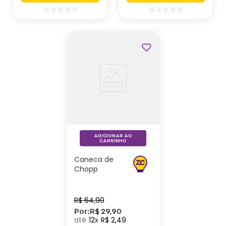
Outlet
Profissões
ADICIONAR AO
CARRINHO
Caneca de
Chopp
Eletrostática
Profissões
Arquitetura -
R$
64
,
90
Zonacriativa
Por:
R$
29
,
90
12
R$
2
,
49