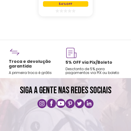
54%
OFF
Fre
Troca e devolução
rtão
5% OFF via Pix/Boleto
A par
garantida
os no
Desctonto de 5% para
Sude
A primeira troca é grátis
pagamentos via PIX ou boleto
Nord
SIGA A GENTE NAS REDES SOCIAIS