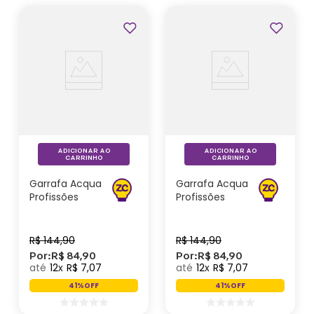
Profissões
ADICIONAR AO
ADICIONAR AO
CARRINHO
CARRINHO
Garrafa Acqua
Garrafa Acqua
Profissões
Profissões
Psicologia -
Direito -
Zonacriativa
Zonacriativa
R$
144
,
90
R$
144
,
90
Por:
R$
84
,
90
Por:
R$
84
,
90
12
R$
7
,
07
12
R$
7
,
07
41%
OFF
41%
OFF