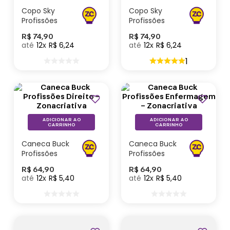
Copo Sky
Copo Sky
Profissões
Profissões
Professor –
Odontologia –
R$
74
,
90
R$
74
,
90
Zonacriativa
Zonacriativa
12
R$
6
,
24
12
R$
6
,
24
1
Profissões
ADICIONAR AO
ADICIONAR AO
CARRINHO
CARRINHO
Caneca Buck
Caneca Buck
Profissões
Profissões
Direito –
Enfermagem
R$
64
,
90
R$
64
,
90
Zonacriativa
– Zonacriativa
12
R$
5
,
40
12
R$
5
,
40