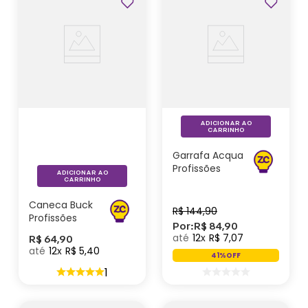
Profissões
ADICIONAR AO
CARRINHO
Garrafa Acqua
Profissões
ADICIONAR AO
Odontologia -
CARRINHO
Zonacriativa
Caneca Buck
R$
144
,
90
Profissões
Por:
R$
84
,
90
Medicina –
12
R$
7
,
07
R$
64
,
90
Zonacriativa
12
R$
5
,
40
41%
OFF
1