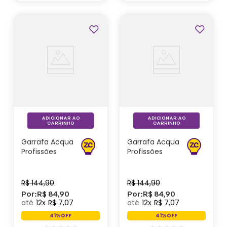
Profissões
ADICIONAR AO
ADICIONAR AO
CARRINHO
CARRINHO
Garrafa Acqua
Garrafa Acqua
Profissões
Profissões
Enfermagem
Arquitetura -
- Zonacriativa
Zonacriativa
R$
144
,
90
R$
144
,
90
Por:
R$
84
,
90
Por:
R$
84
,
90
12
R$
7
,
07
12
R$
7
,
07
41%
OFF
41%
OFF