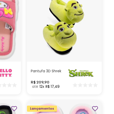
G
GG
M
P
ADICIONAR AO
CARRINHO
Pantufa 3D Shrek
R$
209
,
90
12
R$
17
,
49
Lançamentos