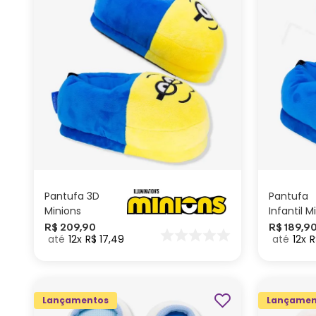
G
GG
M
P
ADICIONAR AO
CARRINHO
Pantufa 3D
Pantufa
Minions
Infantil M
R$
209
,
90
R$
189
,
9
12
R$
17
,
49
12
R
Lançamentos
Lançamen