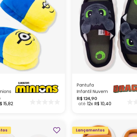
M
P
M
P
ADICIONAR AO
ADICIONAR AO
CARRINHO
CARRINHO
Pantufa
inions
Infantil Nuvem
Banguela -
0
R$
124
,
90
$
15
,
82
12
R$
10
,
40
Como Treinar
seu Dragão
tos
Lançamentos