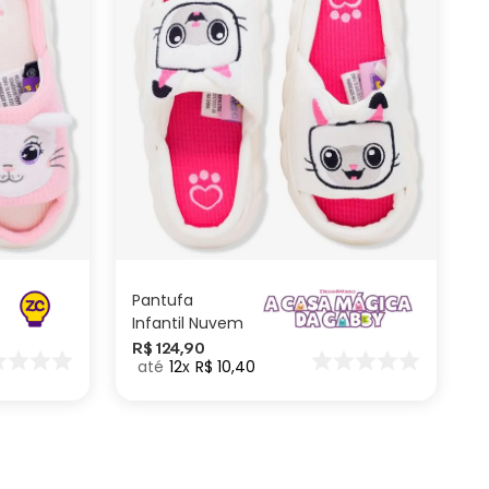
M
P
ADICIONAR AO
CARRINHO
Pantufa
Infantil Nuvem
A Casa Magica
R$
124
,
90
12
R$
10
,
40
de Gabby