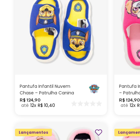
M
P
ADICIONAR AO
CARRINHO
Pantufa Infantil Nuvem
Pantufa I
Chase – Patrulha Canina
– Patrulh
R$
124
,
90
R$
124
,
90
12
R$
10
,
40
12
R
Lançamentos
Lançamen