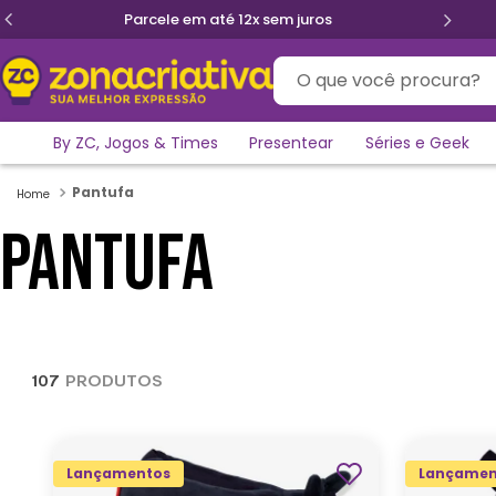
Primeira troca grátis
O que você procura?
By ZC, Jogos & Times
Presentear
Séries e Geek
Pantufa
PANTUFA
107
PRODUTOS
Lançamentos
Lançamen