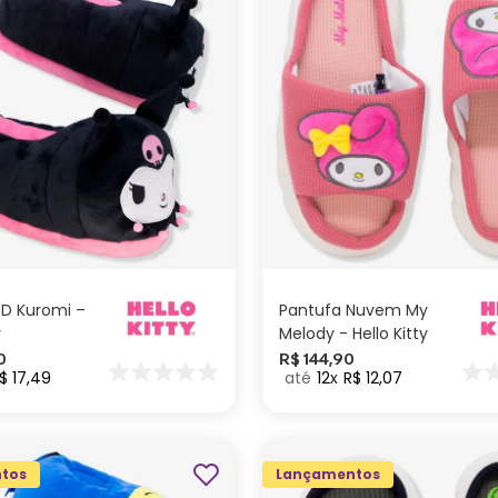
G
M
P
G
M
P
ADICIONAR AO
ADICIONAR AO
CARRINHO
CARRINHO
3D Kuromi –
Pantufa Nuvem My
y
Melody - Hello Kitty
0
R$
144
,
90
$
17
,
49
12
R$
12
,
07
tos
Lançamentos