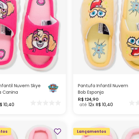
M
P
M
P
ADICIONAR AO
ADICIONAR AO
CARRINHO
CARRINHO
nfantil Nuvem Skye
Pantufa Infantil Nuvem
a Canina
Bob Esponja
R$
124
,
90
$
10
,
40
12
R$
10
,
40
tos
Lançamentos