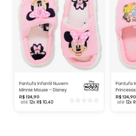
M
P
ADICIONAR AO
CARRINHO
Pantufa Infantil Nuvem
Pantufa I
Minnie Mouse - Disney
Princesas
R$
124
,
90
R$
124
,
90
12
R$
10
,
40
12
R