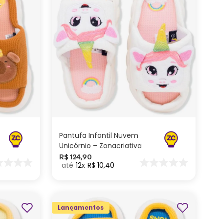
M
P
ADICIONAR AO
CARRINHO
Pantufa Infantil Nuvem
Unicórnio – Zonacriativa
R$
124
,
90
12
R$
10
,
40
Lançamentos