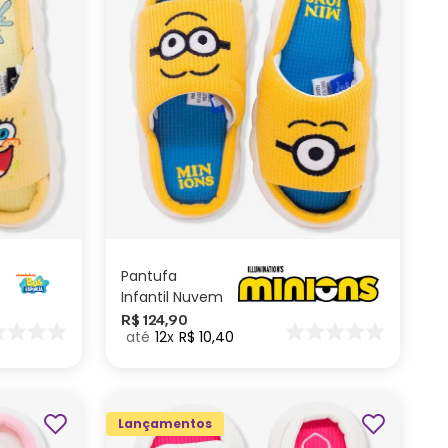
M
P
ADICIONAR AO
CARRINHO
Pantufa
Infantil Nuvem
Minions
R$
124
,
90
12
R$
10
,
40
Lançamentos