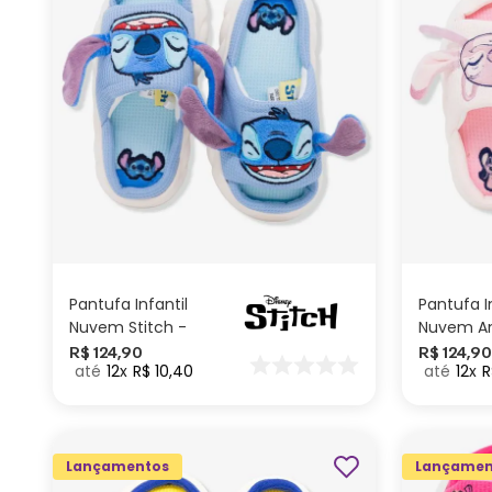
M
ADICIONAR AO
CARRINHO
Pantufa Infantil
Pantufa I
Nuvem Stitch -
Nuvem An
Disney
Disney
R$
124
,
90
R$
124
,
90
12
R$
10
,
40
12
R
Lançamentos
Lançamen