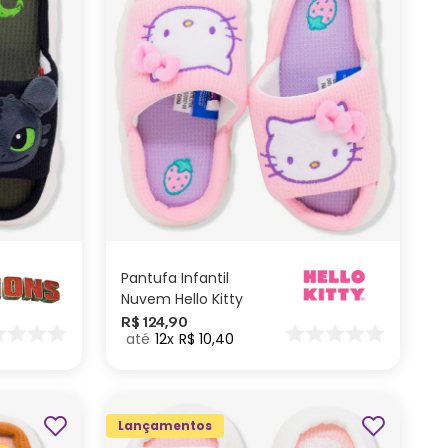
M
P
ADICIONAR AO
CARRINHO
Pantufa Infantil
Nuvem Hello Kitty
R$
124
,
90
12
R$
10
,
40
Lançamentos