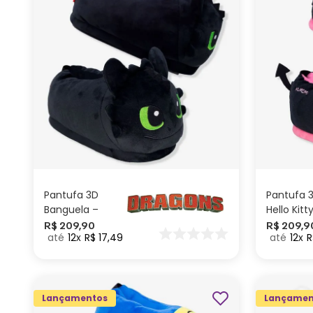
G
GG
M
P
ADICIONAR AO
CARRINHO
Pantufa 3D
Pantufa 
Banguela –
Hello Kitt
Como Treinar
R$
209
,
90
R$
209
,
9
12
R$
17
,
49
12
R
seu Dragão
Lançamentos
Lançamen