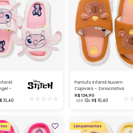
M
P
M
P
ADICIONAR AO
ADICIONAR AO
CARRINHO
CARRINHO
nfantil
Pantufa Infantil Nuvem
gel –
Capivara – Zonacriativa
R$
124
,
90
$
10
,
40
12
R$
10
,
40
tos
Lançamentos