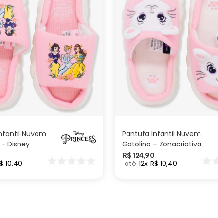
M
P
M
P
ADICIONAR AO
ADICIONAR AO
CARRINHO
CARRINHO
nfantil Nuvem
Pantufa Infantil Nuvem
 - Disney
Gatolino – Zonacriativa
R$
124
,
90
$
10
,
40
12
R$
10
,
40