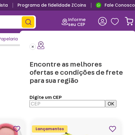
ista
Programa de fidelidade ZCoins
Fale Conosco
Informe
seu CEP
Papelaria
Casa e Decor
Outlet
Clique e Confira
Lançamentos
Encontre as melhores
ofertas e condições de frete
para sua região
Digite um CEP
OK
Aplicar Filtros
Lançamentos