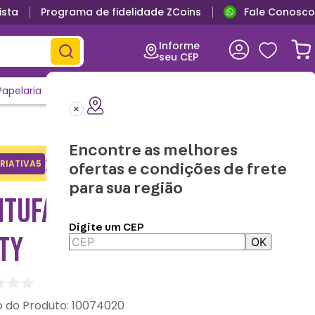
ista
Programa de fidelidade ZCoins
Fale Conosco
Informe
seu CEP
Papelaria
Casa e Decor
Outlet
Clique e Confira
Lançamentos
Encontre as melhores
Adicione o cupom no carrinho e
RIATIVA5
Copiar
ofertas e condições de frete
ganhe desconto na 1a compra.
para sua região
TUFA 3D KUROMI – HELLO
Digite um CEP
TY
OK
:
10074020