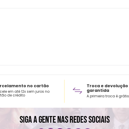
Cuid
Lavar
Não u
Secar
Secag
Não p
rcelamento no cartão
Troca e devolução
garantida
cele em até 12x sem juros no
tão de crédito
A primeira troca é grátis
SIGA A GENTE NAS REDES SOCIAIS