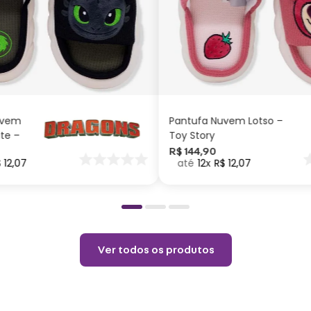
Taman
Compr
Taman
G
M
P
G
M
P
Taman
ADICIONAR AO
ADICIONAR AO
CARRINHO
CARRINHO
Taman
Taman
uvem
Pantufa Nuvem Lotso –
Tama
ite –
Toy Story
nar
R$
144
,
90
$
12
,
07
12
R$
12
,
07
o
Adult
Taman
Taman
Taman
Ver todos os produtos
Tama
Peso: