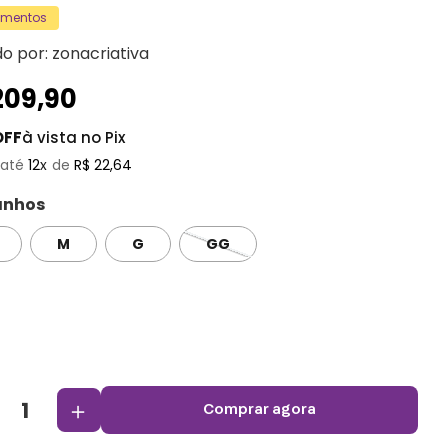
amentos
do por:
zonacriativa
209
,
90
OFF
à vista no Pix
12
R$
22
,
64
nhos
M
G
GG
＋
comprar agora