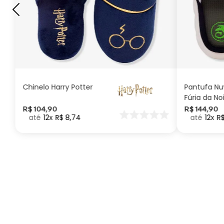
G
GG
M
P
ADICIONAR AO
CARRINHO
Chinelo Harry Potter
Pantufa N
Fúria da No
Como Trei
R$
104
,
90
R$
144
,
90
12
R$
8
,
74
12
R
seu Dragã