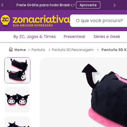
Frete Grátis para todo Brasil 👉
Aproveite
O que você procura?
By ZC, Jogos & Times
Presentear
Séries e Geek
Pantufa 3D K
Pantufa
Pantufa 3D Personagem