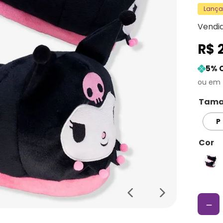
Lanç
Vendi
R$
5
% 
Tama
P
Cor
－