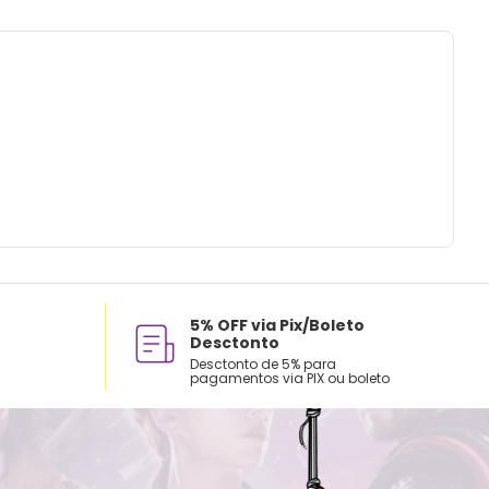
ados e recomendações de uso:
 a mão com água fria.
sar alvejante.
 na horizontal.
em natural.
assar ou limpar a seco.
5% OFF via Pix/Boleto
Desctonto
Desctonto de 5% para
pagamentos via PIX ou boleto