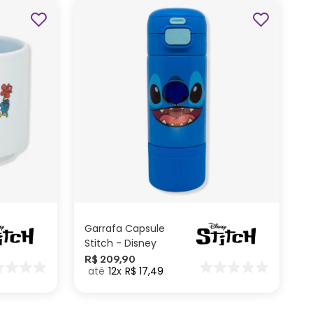
ADICIONAR AO
CARRINHO
Garrafa Capsule
Stitch - Disney
R$
209
,
90
12
R$
17
,
49