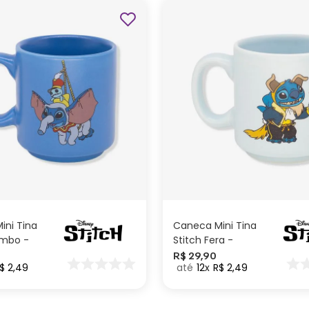
ADICIONAR AO
ADICIONAR AO
CARRINHO
CARRINHO
ini Tina
Caneca Mini Tina
umbo -
Stitch Fera -
Disney
R$
29
,
90
$
2
,
49
12
R$
2
,
49