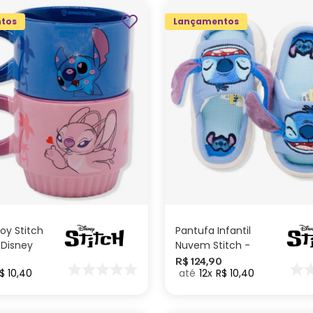
tos
Lançamentos
M
ADICIONAR AO
ADICIONAR AO
CARRINHO
CARRINHO
oy Stitch
Pantufa Infantil
 Disney
Nuvem Stitch -
Disney
R$
124
,
90
$
10
,
40
12
R$
10
,
40