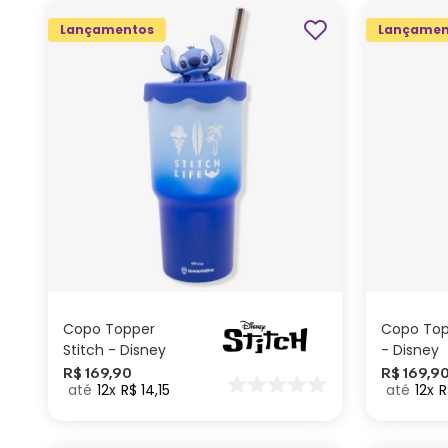
Lançamentos
Lançamen
ADICIONAR AO
CARRINHO
Copo Topper
Copo Top
Stitch - Disney
- Disney
R$
169
,
90
R$
169
,
9
12
R$
14
,
15
12
R