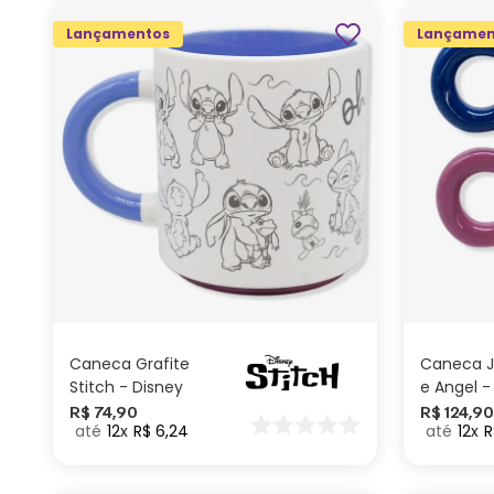
Lançamentos
Lançamen
ADICIONAR AO
CARRINHO
Caneca Grafite
Caneca J
Stitch - Disney
e Angel -
R$
74
,
90
R$
124
,
90
12
R$
6
,
24
12
R