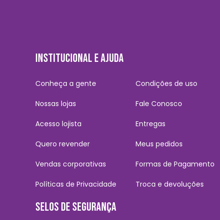
onde ele descobre que existem mais 625 experiment
ienígenas de volta.
INSTITUCIONAL E AJUDA
por 39 episódios de 26 minutos cada, já a segun
os 625 Experimentos antes que caiam nas mãos do
Conheça a gente
Condições de uso
talhados, como as personalidades diversas dess
Nossas lojas
Fale Conosco
Acesso lojista
Entregas
Quero revender
Meus pedidos
em, se preparando para o grande festival, o concu
Vendas corporativas
Formas de Pagamento
lguns defeitos. Neste longa, toda a “Ohana” se un
Políticas de Privacidade
Troca e devoluções
 os amigos e a família sempre por perto.
SELOS DE SEGURANÇA