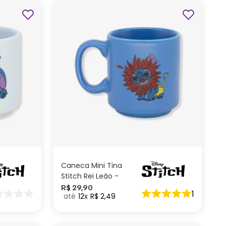
ADICIONAR AO
CARRINHO
Caneca Mini Tina
Stitch Rei Leão -
Disney
R$
29
,
90
1
12
R$
2
,
49