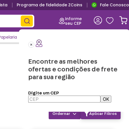
ista
Programa de fidelidade ZCoins
Fale Conosco
Informe
seu CEP
Papelaria
Casa e Decor
Outlet
Clique e Confira
Lançamentos
Encontre as melhores
ofertas e condições de frete
para sua região
Digite um CEP
OK
Aplicar Filtros