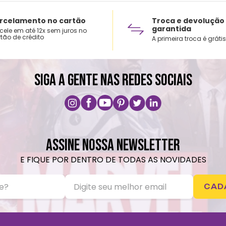
rcelamento no cartão
Troca e devolução
nunca abandonar ou esquecer”.
garantida
cele em até 12x sem juros no
tão de crédito
A primeira troca é grátis
tretanto, o que muitos não sabem, é que ela fa
SIGA A GENTE NAS REDES SOCIAIS
 de Lilo, uma garota havaiana e órfã, de cinco an
 coletar lixo reciclável nas praias, alimentar pe
ASSINE NOSSA NEWSLETTER
 que na verdade é o Experimento 626, um alienígen
E FIQUE POR DENTRO DE TODAS AS NOVIDADES
redor. Então, as duas irmãs têm a difícil tarefa 
CAD