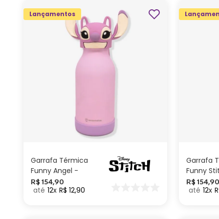
Lançamentos
Lançamen
ADICIONAR AO
CARRINHO
Garrafa Térmica
Garrafa 
Funny Angel -
Funny Sti
Disney
Disney
R$
154
,
90
R$
154
,
9
12
R$
12
,
90
12
R