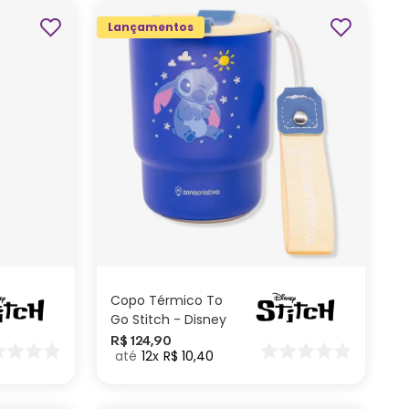
Lançamentos
ADICIONAR AO
CARRINHO
Copo Térmico To
Go Stitch - Disney
R$
124
,
90
12
R$
10
,
40