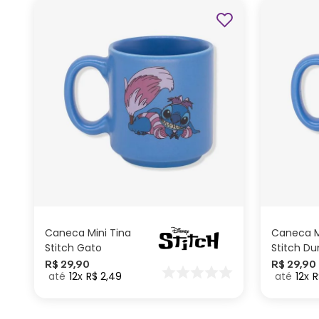
ADICIONAR AO
CARRINHO
Caneca Mini Tina
Caneca M
Stitch Gato
Stitch D
Risonho - Disney
Disney
R$
29
,
90
R$
29
,
90
12
R$
2
,
49
12
R