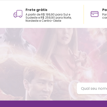
Frete grátis
Pa
“Ohana quer dizer família. Família quer dizer 
A partir de R$ 199,90 para Sul e
Par
Sudeste e R$ 259,90 para Norte,
car
Nordeste e Centro-Oeste
Quem nunca ouviu essa frase, não é mesmo? En
filmes do Stitch.
Lilo & Stitch (2002)
Este primeiro longa-metragem conta a história
menina gosta de cuidar de animais abandonados,
reviravolta no dia que ela adota um cachorro,
Jookiba com o objetivo de destruir tudo ao seu 
ao novo “cachorrinho”.
Stitch! O filme (2003)