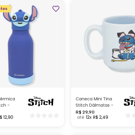
tos
ADICIONAR AO
ADICIONAR AO
CARRINHO
CARRINHO
Térmica
Caneca Mini Tina
tch -
Stitch Dálmatas -
Disney
0
R$
29
,
90
$
12
,
90
12
R$
2
,
49