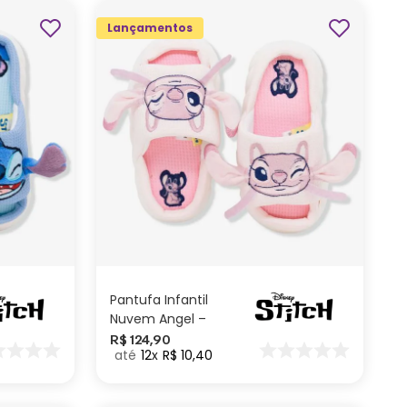
Lançamentos
M
P
ADICIONAR AO
CARRINHO
Pantufa Infantil
Nuvem Angel –
Disney
R$
124
,
90
12
R$
10
,
40