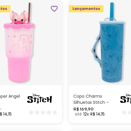
tos
Lançamentos
ADICIONAR AO
ADICIONAR AO
CARRINHO
CARRINHO
per Angel
Copo Charms
Silhuetas Stitch –
Disney
0
R$
169
,
90
$
14
,
15
12
R$
14
,
15