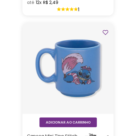
12
R$
2
,
49
1
ADICIONAR AO CARRINHO
Caneca Mini Tina Stitch