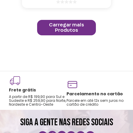
Troca e devolução
rtão
5% OFF via Pix/Boleto
garantida
os no
Desctonto de 5% para
A primeira troca é grátis
pagamentos via PIX ou boleto
SIGA A GENTE NAS REDES SOCIAIS