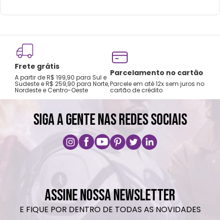
neutro.
Não recomendado colocar no freezer.
Não vai ao micro-ondas.
Não utilizar produtos químicos e abrasivos.
Frete grátis
Tro
Parcelamento no cartão
A partir de R$ 199,90 para Sul e
gar
Sudeste e R$ 259,90 para Norte,
Parcele em até 12x sem juros no
Nordeste e Centro-Oeste
cartão de crédito
A pri
SIGA A GENTE NAS REDES SOCIAIS
ASSINE NOSSA NEWSLETTER
E FIQUE POR DENTRO DE TODAS AS NOVIDADES