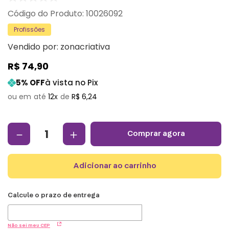
:
10026092
Profissões
Vendido por:
zonacriativa
R$
74
,
90
5
% OFF
à vista no Pix
12
R$
6
,
24
－
＋
comprar agora
adicionar ao carrinho
Não sei meu CEP