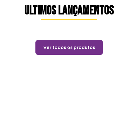
ULTIMOS LANÇAMENTOS
Lançamentos
Almofada Formato
Zangadinho – Ursinhos
Carinhosos
R$
84
,
90
12
R$
7
,
07
Ver todos os produtos