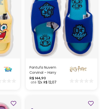
G
M
P
ADICIONAR AO
CARRINHO
Pantufa Nuvem
Corvinal – Harry
Potter
R$
144
,
90
12
R$
12
,
07