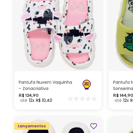
G
M
P
ADICIONAR AO
CARRINHO
Pantufa Nuvem Vaquinha
Pantufa
– Zonacriativa
Sonserina
Potter
R$
124
,
90
R$
144
,
9
12
R$
10
,
40
12
R
Lançamentos