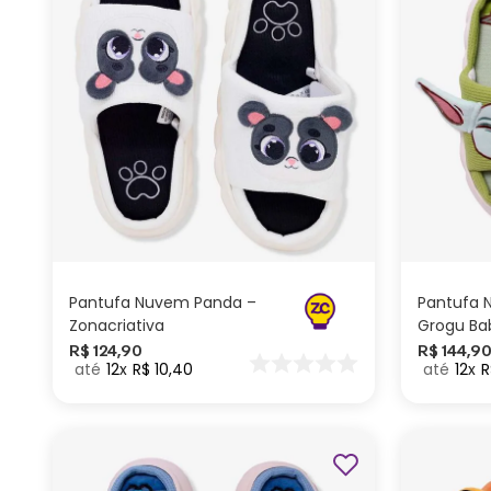
G
M
P
ADICIONAR AO
CARRINHO
Pantufa Nuvem Panda –
Pantufa
Zonacriativa
Grogu Ba
Star Wars
R$
124
,
90
R$
144
,
9
12
R$
10
,
40
12
R