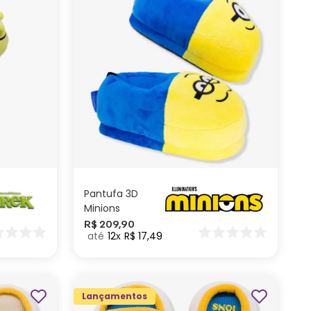
P
G
GG
M
P
ADICIONAR AO
CARRINHO
Pantufa 3D
Minions
R$
209
,
90
12
R$
17
,
49
Lançamentos