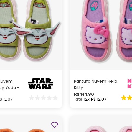
G
M
P
G
P
ADICIONAR AO
ADICIONAR AO
CARRINHO
CARRINHO
 Nuvem
Pantufa Nuvem Hello
by Yoda –
Kitty
0
R$
144
,
90
$
12
,
07
12
R$
12
,
07