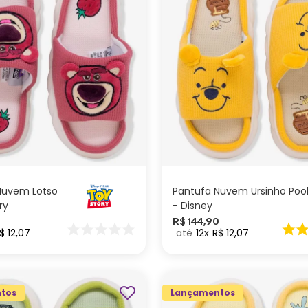
G
M
P
M
P
ADICIONAR AO
ADICIONAR AO
CARRINHO
CARRINHO
Nuvem Lotso
Pantufa Nuvem Ursinho Poo
ry
- Disney
0
R$
144
,
90
$
12
,
07
12
R$
12
,
07
tos
Lançamentos