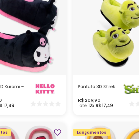
G
M
P
G
GG
M
ADICIONAR AO
ADICIONAR AO
CARRINHO
CARRINHO
3D Kuromi –
Pantufa 3D Shrek
y
0
R$
209
,
90
$
17
,
49
12
R$
17
,
49
tos
Lançamentos