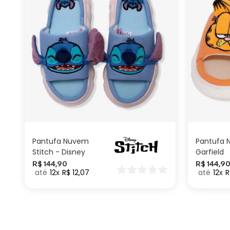
G
M
P
ADICIONAR AO
CARRINHO
Pantufa Nuvem
Pantufa
Stitch - Disney
Garfield
R$
144
,
90
R$
144
,
9
12
R$
12
,
07
12
R