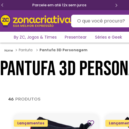
Primeira troca grátis
O que você procura?
By ZC, Jogos & Times
Presentear
Séries e Geek
Pantufa
Pantufa 3D Personagem
PANTUFA 3D PERSO
46
PRODUTOS
Lançamentos
Lançamen