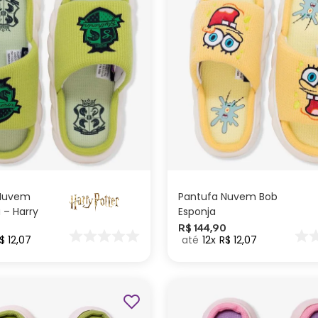
G
M
P
G
M
P
ADICIONAR AO
ADICIONAR AO
CARRINHO
CARRINHO
 Nuvem
Pantufa Nuvem Bob
 – Harry
Esponja
0
R$
144
,
90
$
12
,
07
12
R$
12
,
07