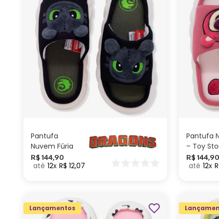
G
M
P
ADICIONAR AO
CARRINHO
Pantufa
Pantufa 
Nuvem Fúria
– Toy Sto
da Noite –
R$
144
,
90
R$
144
,
9
12
R$
12
,
07
12
R
Como Treinar
seu Dragão
Lançamentos
Lançamen