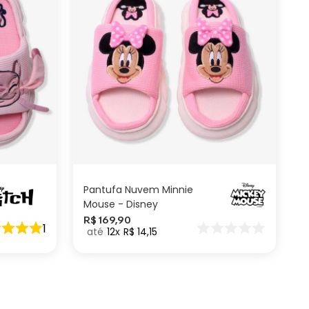
G
M
P
ADICIONAR AO
CARRINHO
Pantufa Nuvem Minnie
Mouse - Disney
R$
169
,
90
1
12
R$
14
,
15