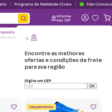
ista
Programa de fidelidade ZCoins
Fale Conosco
Informe
seu CEP
Papelaria
Casa e Decor
Outlet
Clique e Confira
Lançamentos
Encontre as melhores
ofertas e condições de frete
para sua região
Digite um CEP
OK
Aplicar Filtros
Lançamentos