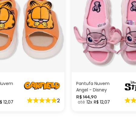
G
M
P
G
M
P
ADICIONAR AO
ADICIONAR AO
CARRINHO
CARRINHO
 Nuvem
Pantufa Nuvem
Angel - Disney
0
R$
144
,
90
2
$
12
,
07
12
R$
12
,
07