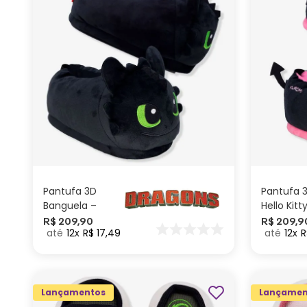
G
GG
M
P
ADICIONAR AO
CARRINHO
Pantufa 3D
Pantufa 
Banguela –
Hello Kitt
Como Treinar
R$
209
,
90
R$
209
,
9
12
R$
17
,
49
12
R
seu Dragão
Lançamentos
Lançamen