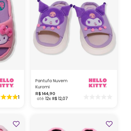
G
M
P
ADICIONAR AO
CARRINHO
Pantufa Nuvem
Kuromi
R$
144
,
90
1
12
R$
12
,
07