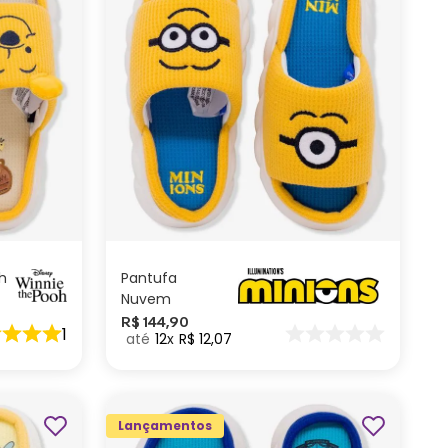
M
P
ADICIONAR AO
CARRINHO
h
Pantufa
Nuvem
Minions
R$
144
,
90
1
12
R$
12
,
07
Lançamentos