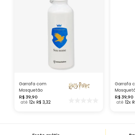
ADICIONAR AO
CARRINHO
Garrafa com
Garrafa 
Mosquetão
Mosquet
Personalizada
Personali
R$
39
,
90
R$
39
,
90
12
R$
3
,
32
12
R
Corvinal – Harry
Grifinoria
Potter
Potter