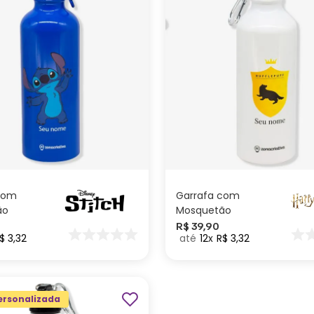
ADICIONAR AO
ADICIONAR AO
CARRINHO
CARRINHO
com
Garrafa com
ão
Mosquetão
zada
Personalizada
R$
39
,
90
$
3
,
32
12
R$
3
,
32
– Disney
Lufa-Lufa – Harry
Potter
ersonalizada