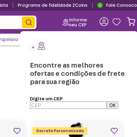
ista
Programa de fidelidade ZCoins
Fale Conosco
Informe
seu CEP
Papelaria
Casa e Decor
Outlet
Clique e Confira
Lançamentos
Encontre as melhores
ofertas e condições de frete
para sua região
Digite um CEP
OK
Aplicar Filtros
Garrafa Personalizada