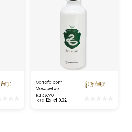
ADICIONAR AO
CARRINHO
Garrafa com
Mosquetão
Personalizada
R$
39
,
90
12
R$
3
,
32
Sonserina – Harry
Potter