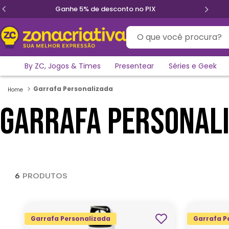
no PIX
Parcele em até 12x sem juros
O que você procura?
By ZC, Jogos & Times
Presentear
Séries e Geek
Garrafa Personalizada
GARRAFA PERSONAL
6
PRODUTOS
Garrafa Personalizada
Garrafa P