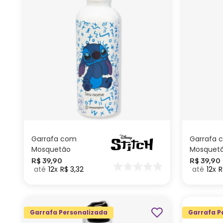
ADICIONAR AO
CARRINHO
Garrafa com
Garrafa 
Mosquetão
Mosquet
Personalizada
Personali
R$
39
,
90
R$
39
,
90
12
R$
3
,
32
12
R
Stitch Ícones –
Stitch Hi 
Disney
Garrafa Personalizada
Garrafa P