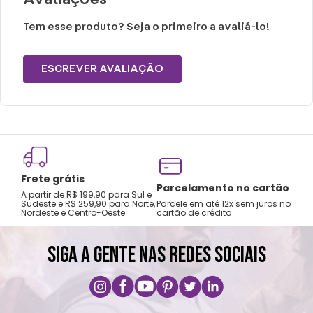
Choques ou quedas podem danificar o
produto.
Tem esse produto? Seja o primeiro a avaliá-lo!
Lavar com água, esponja macia e sabão
neutro.
ESCREVER AVALIAÇÃO
Não vai á lava-louças e nem ao micro-
ondas.
Não utilizar produtos químicos ou
abrasivos.
Frete grátis
Tro
Parcelamento no cartão
A partir de R$ 199,90 para Sul e
gar
Sudeste e R$ 259,90 para Norte,
Parcele em até 12x sem juros no
Nordeste e Centro-Oeste
cartão de crédito
A pri
SIGA A GENTE NAS REDES SOCIAIS