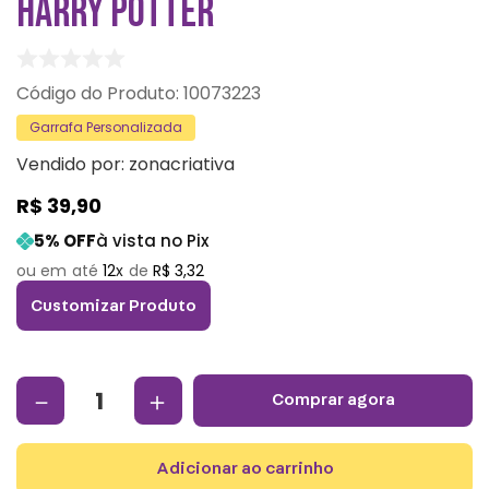
HARRY POTTER
:
10073223
Garrafa Personalizada
Vendido por:
zonacriativa
R$
39
,
90
5
% OFF
à vista no Pix
12
R$
3
,
32
Customizar Produto
－
＋
comprar agora
adicionar ao carrinho