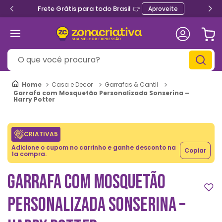
Frete Grátis para todo Brasil 👉
Aproveite
O que você procura?
Casa e Decor
Garrafas & Cantil
Garrafa com Mosquetão Personalizada Sonserina –
Harry Potter
CRIATIVA5
Adicione o cupom no carrinho e ganhe desconto na
Copiar
1a compra.
GARRAFA COM MOSQUETÃO
PERSONALIZADA SONSERINA –