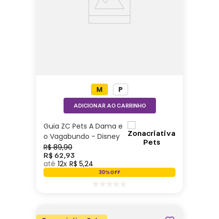
M
P
ADICIONAR AO CARRINHO
Guia ZC Pets A Dama e
o Vagabundo - Disney
R$
89
,
90
R$
62
,
93
12
R$
5
,
24
30%
OFF