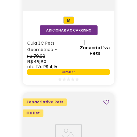
M
ADICIONAR AO CARRINHO
Guia ZC Pets
Geométrico -
ZonaCriativa
R$
79
,
90
R$
49
,
90
12
R$
4
,
15
38%
OFF
Zonacriativa Pets
Outlet