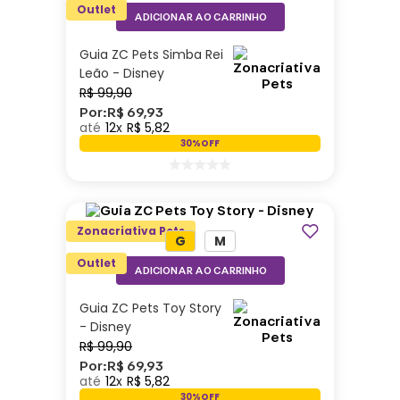
Outlet
ADICIONAR AO CARRINHO
Guia ZC Pets Simba Rei
Leão - Disney
R$
99
,
90
Por:
R$
69
,
93
12
R$
5
,
82
30%
OFF
Zonacriativa Pets
G
M
Outlet
ADICIONAR AO CARRINHO
Guia ZC Pets Toy Story
- Disney
R$
99
,
90
Por:
R$
69
,
93
12
R$
5
,
82
30%
OFF