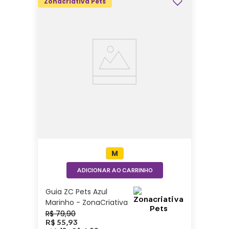
Zonacriativa Pets
M
ADICIONAR AO CARRINHO
Guia ZC Pets Azul
Marinho - ZonaCriativa
R$
79
,
90
R$
55
,
93