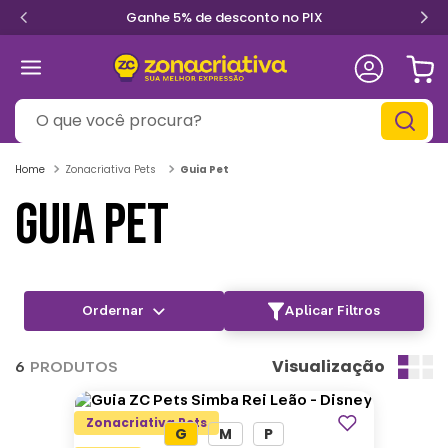
Ganhe 5% de desconto no PIX
O que você procura?
Zonacriativa Pets
Guia Pet
GUIA PET
Aplicar Filtros
Visualização
6
PRODUTOS
Zonacriativa Pets
G
M
P