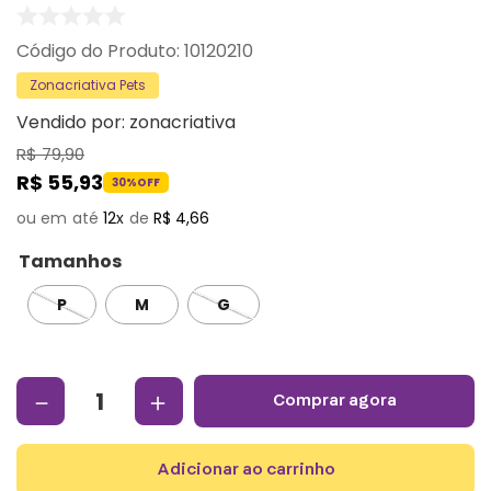
:
10120210
Zonacriativa Pets
Vendido por:
zonacriativa
R$
79
,
90
R$
55
,
93
30%
OFF
12
R$
4
,
66
Tamanhos
P
M
G
－
＋
comprar agora
adicionar ao carrinho