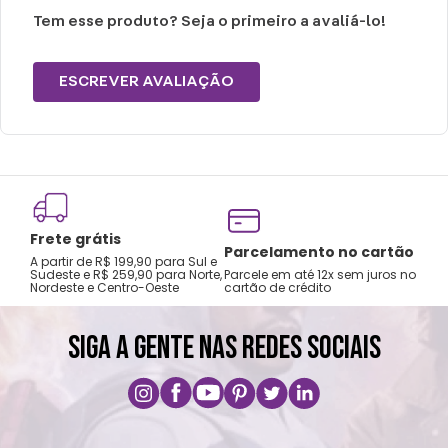
Inglês, Golden Retriever, Husky e tamanhos
Tem esse produto? Seja o primeiro a avaliá-lo!
equivalentes.
ESCREVER AVALIAÇÃO
Se você possui um SRD (Sem raça definida)
como são únicos, pedimos que escolha de
acordo com a raça que tenha o porte mais
parecido.
Frete grátis
Cuidados e recomendações de uso:
Tro
Parcelamento no cartão
A partir de R$ 199,90 para Sul e
gar
Não passar sobre a estampa
Sudeste e R$ 259,90 para Norte,
Parcele em até 12x sem juros no
Nordeste e Centro-Oeste
cartão de crédito
A pri
Não alvejar
Temperatura máxima 110°C (sem vapor)
SIGA A GENTE NAS REDES SOCIAIS
Não centrifugar ou utilizar máquina
secadora
Temperatura máxima de lavagem de 30°C
Limpeza suave