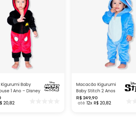
1 ano
2 anos
ADICIONAR AO
ADICIONAR AO
CARRINHO
CARRINHO
Kigurumi Baby
Macacão Kigurumi
use 1 Ano – Disney
Baby Stitch 2 Anos
– Disney
0
R$
249
,
90
$
20
,
82
12
R$
20
,
82