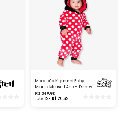
1 ano
ADICIONAR AO
CARRINHO
Macacão Kigurumi Baby
Minnie Mouse 1 Ano – Disney
R$
249
,
90
12
R$
20
,
82