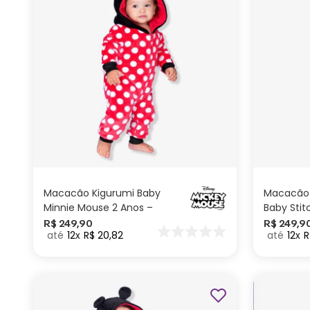
2 anos
ADICIONAR AO
CARRINHO
Macacão Kigurumi Baby
Macacão 
Minnie Mouse 2 Anos –
Baby Stit
Disney
Disney
R$
249
,
90
R$
249
,
9
12
R$
20
,
82
12
R