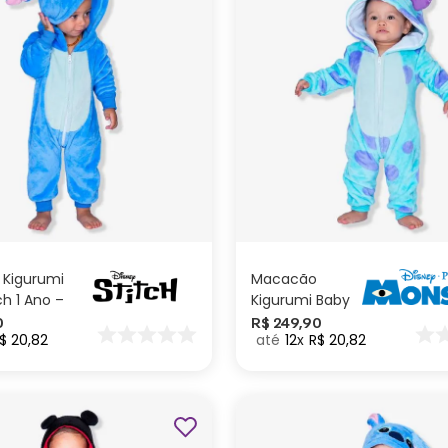
1 ano
1 ano
ADICIONAR AO
ADICIONAR AO
CARRINHO
CARRINHO
Kigurumi
Macacão
ch 1 Ano –
Kigurumi Baby
Sullivan 1 Ano
0
R$
249
,
90
$
20
,
82
12
R$
20
,
82
Monstros SA –
Disney