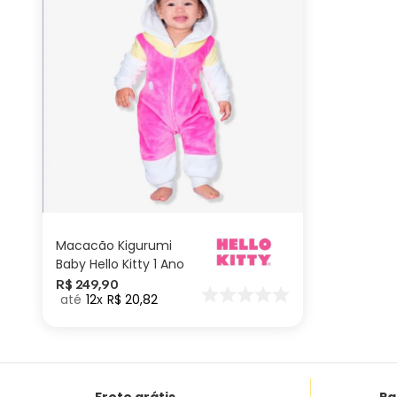
1 ano
ADICIONAR AO
CARRINHO
Macacão Kigurumi
Baby Hello Kitty 1 Ano
R$
249
,
90
12
R$
20
,
82
Frete grátis
Pa