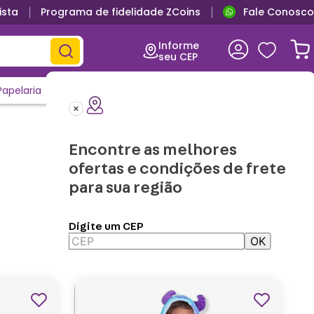
ista
Programa de fidelidade ZCoins
Fale Conosco
Informe
seu CEP
Papelaria
Casa e Decor
Outlet
Clique e Confira
Lançamentos
Encontre as melhores
ofertas e condições de frete
para sua região
Digite um CEP
OK
Aplicar Filtros