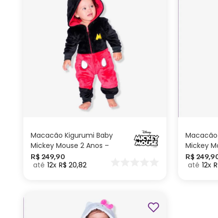
2 anos
ADICIONAR AO
CARRINHO
Macacão Kigurumi Baby
Macacão 
Mickey Mouse 2 Anos –
Mickey Mo
Disney
R$
249
,
90
R$
249
,
9
12
R$
20
,
82
12
R