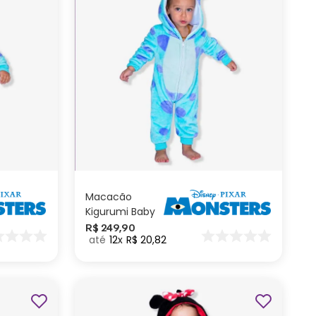
2 anos
ADICIONAR AO
CARRINHO
Macacão
Kigurumi Baby
Sullivan 2 Anos
R$
249
,
90
12
R$
20
,
82
Monstros SA –
Disney