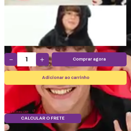
－
＋
comprar agora
adicionar ao carrinho
Não sei meu CEP
CALCULAR O FRETE