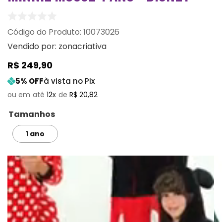
:
10073026
Vendido por:
zonacriativa
R$
249
,
90
5
% OFF
à vista no Pix
12
R$
20
,
82
Tamanhos
1 ano