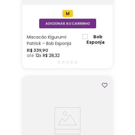
M
ADICIONAR AO CARRINHO
Macacão Kigurumi
Patrick – Bob Esponja
R$
339
,
90
12
R$
28
,
32