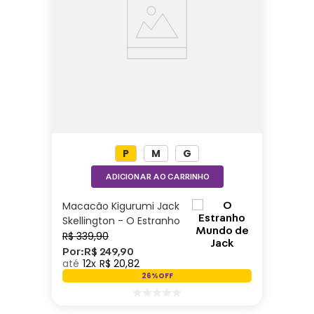
P
M
G
ADICIONAR AO CARRINHO
Macacão Kigurumi Jack
Skellington - O Estranho
Mundo de Jack
R$
339
,
90
Por:
R$
249
,
90
12
R$
20
,
82
26%
OFF