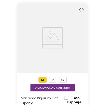
M
P
G
ADICIONAR AO CARRINHO
Macacão Kigurumi Bob
Esponja