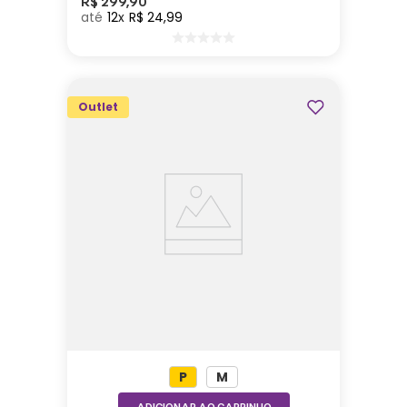
R$
299
,
90
12
R$
24
,
99
Outlet
P
M
ADICIONAR AO CARRINHO