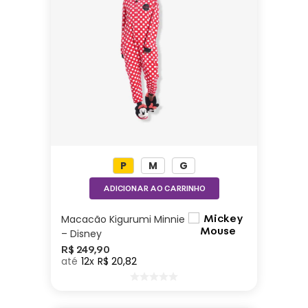
P
M
G
ADICIONAR AO CARRINHO
Macacão Kigurumi Minnie
– Disney
R$
249
,
90
12
R$
20
,
82