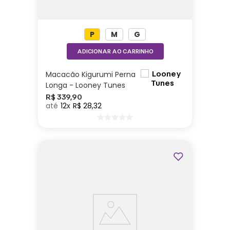
P
M
G
ADICIONAR AO CARRINHO
Macacão Kigurumi Perna
Longa - Looney Tunes
R$
339
,
90
12
R$
28
,
32