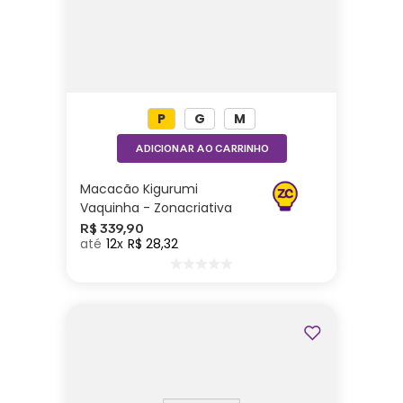
P
G
M
ADICIONAR AO CARRINHO
Macacão Kigurumi
Vaquinha - Zonacriativa
R$
339
,
90
12
R$
28
,
32