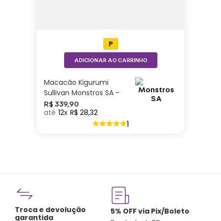
P
ADICIONAR AO CARRINHO
Macacão Kigurumi
Sullivan Monstros SA -
Disney
R$
339
,
90
12
R$
28
,
32
1
Troca e devolução
rtão
5% OFF via Pix/Boleto
garantida