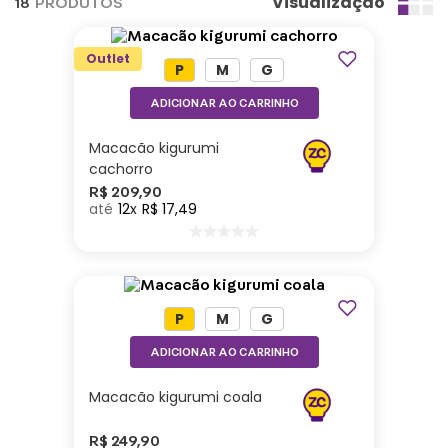
Visualização
18
PRODUTOS
Outlet
P
M
G
ADICIONAR AO CARRINHO
Macacão kigurumi
cachorro
R$
209
,
90
12
R$
17
,
49
P
M
G
ADICIONAR AO CARRINHO
Macacão kigurumi coala
R$
249
,
90