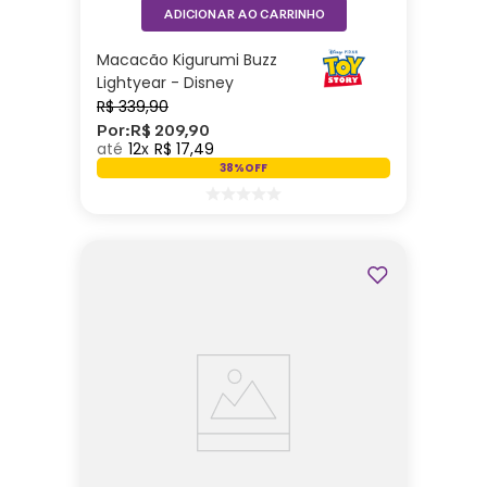
ADICIONAR AO CARRINHO
Macacão Kigurumi Buzz
Lightyear - Disney
R$
339
,
90
Por:
R$
209
,
90
12
R$
17
,
49
38%
OFF