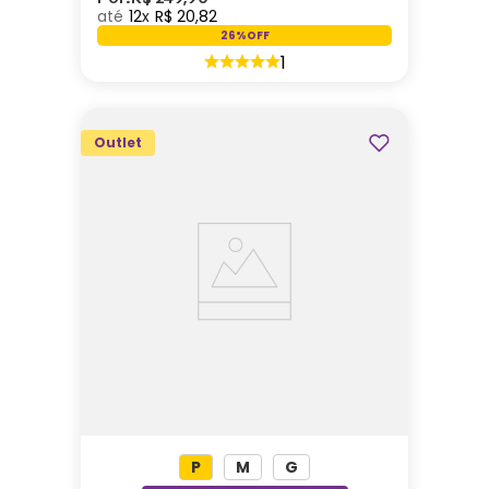
12
R$
20
,
82
26%
OFF
1
Outlet
P
M
G