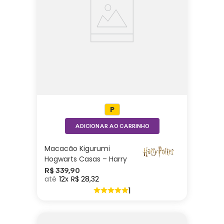
P
ADICIONAR AO CARRINHO
Macacão Kigurumi
Hogwarts Casas – Harry
Potter
R$
339
,
90
12
R$
28
,
32
1