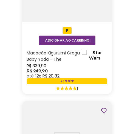
P
ADICIONAR AO CARRINHO
Macacão Kigurumi Grogu
Baby Yoda - The
Mandalorian
R$
339
,
90
R$
249
,
90
12
R$
20
,
82
26%
OFF
1