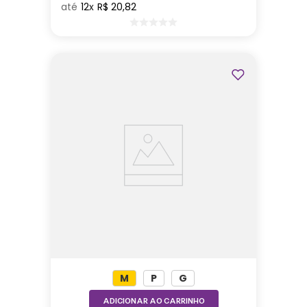
12
R$
20
,
82
M
P
G
ADICIONAR AO CARRINHO