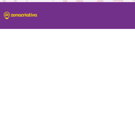
SUPORTE
Central de atendimento exclusivo do site:
(11) 2681-4020 - Segunda à sexta das 09h até às
17h
Problemas com sua compra no site, entre em
contato com
sacecommerce@zonacriativa.com.br
INSTITUCIONAL E AJUDA
Conheça a gente
Condições de Uso
Nossas lojas
Fale Conosco