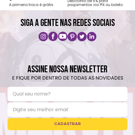
os no
Desctonto de 5% para
A primeira troca é grátis
pagamentos via PIX ou boleto
SIGA A GENTE NAS REDES SOCIAIS
ASSINE NOSSA NEWSLETTER
E FIQUE POR DENTRO DE TODAS AS NOVIDADES
CADASTRAR