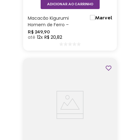
ADICIONAR AO CARRINHO
Macacão Kigurumi
Homem de Ferro –
Marvel
R$
249
,
90
12
R$
20
,
82