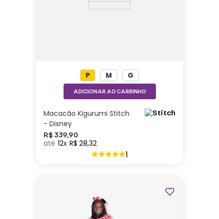
P
M
G
ADICIONAR AO CARRINHO
Macacão Kigurumi Stitch
- Disney
R$
339
,
90
12
R$
28
,
32
1