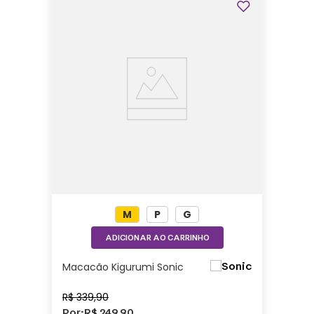
M
P
G
ADICIONAR AO CARRINHO
Macacão Kigurumi Sonic
R$
339
,
90
Por:
R$
249
,
90