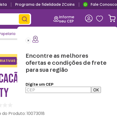
ista
Programa de fidelidade ZCoins
Fale Conosco
Primeira troca grátis
Informe
seu CEP
Papelaria
Casa e Decor
Outlet
Clique e Confira
Lançamentos
Encontre as melhores
Adicione o cupom no carrinho e
RIATIVA5
Copiar
ofertas e condições de frete
ganhe desconto na 1a compra.
para sua região
CACÃO KIGURUMI HELLO
Digite um CEP
TY
OK
:
10073018