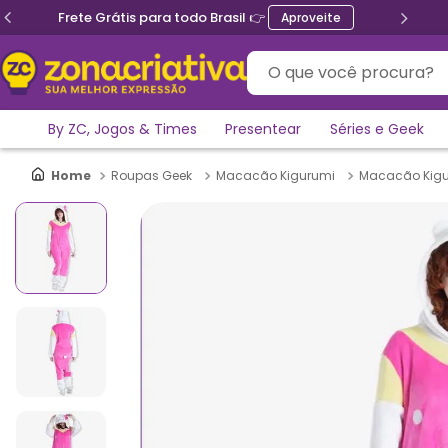
Ganhe 5% de desconto no PIX
O que você procura?
By ZC, Jogos & Times
Presentear
Séries e Geek
Roupas Geek
Macacão Kigurumi
Macacão Kigu