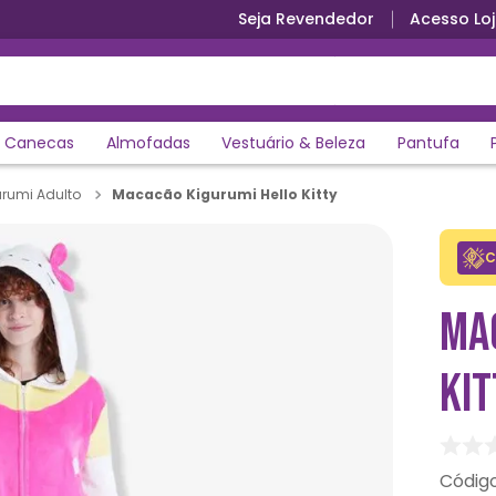
Seja Revendedor
Acesso Loj
Parcele em até 12x sem juros
Canecas
Almofadas
Vestuário & Beleza
Pantufa
Macacão Kigurumi Hello Kitty
rumi Adulto
C
MA
KIT