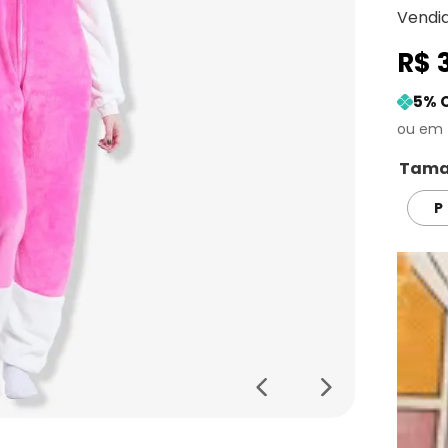
Vendi
R$
5
% 
Tama
P