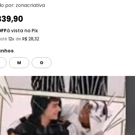
do por:
zonacriativa
339
,
90
OFF
à vista no Pix
12
R$
28
,
32
nhos
M
G