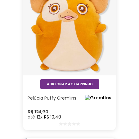
ADICIONAR AO CARRINHO
Pelúcia Puffy Gremlins
R$
124
,
90
12
R$
10
,
40