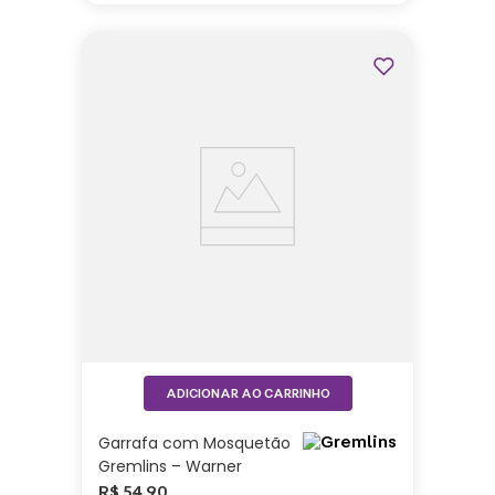
ADICIONAR AO CARRINHO
Garrafa com Mosquetão
Gremlins – Warner
R$
54
,
90