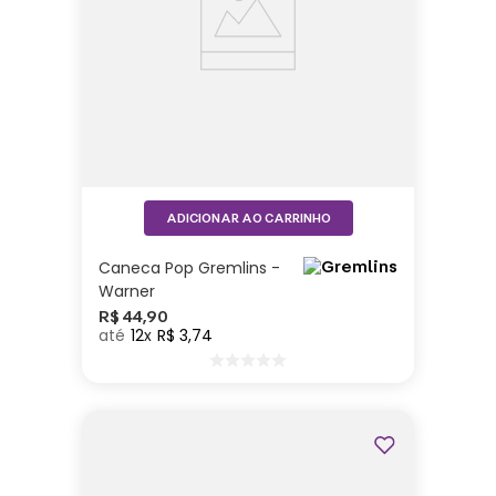
ADICIONAR AO CARRINHO
Caneca Pop Gremlins -
Warner
R$
44
,
90
12
R$
3
,
74