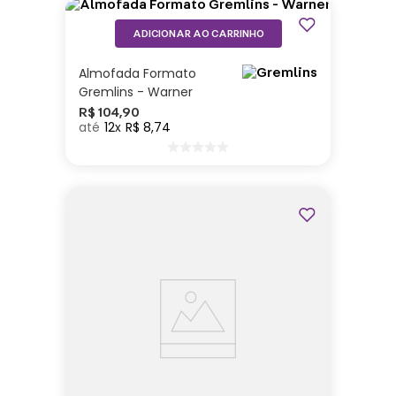
ADICIONAR AO CARRINHO
Almofada Formato
Gremlins - Warner
R$
104
,
90
12
R$
8
,
74