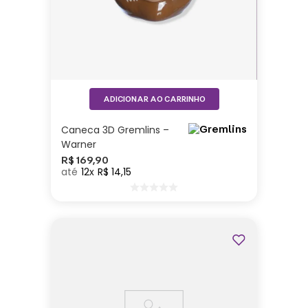
ADICIONAR AO CARRINHO
Caneca 3D Gremlins –
Warner
R$
169
,
90
12
R$
14
,
15