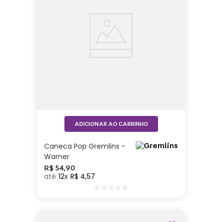
ADICIONAR AO CARRINHO
Caneca Pop Gremlins -
Warner
R$
54
,
90
12
R$
4
,
57