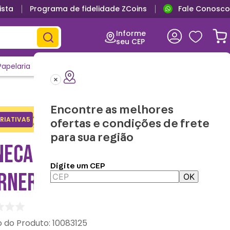
ista
Programa de fidelidade ZCoins
Fale Conosco
Primeira troca grátis
Informe
seu CEP
Papelaria
Casa e Decor
Outlet
Clique e Confira
Lançamentos
Encontre as melhores
Adicione o cupom no carrinho e
RIATIVA5
Copiar
ofertas e condições de frete
ganhe desconto na 1a compra.
para sua região
NECA 3D GREMLINS –
Digite um CEP
RNER
OK
:
10083125