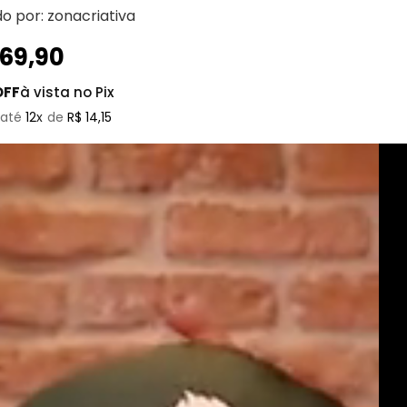
do por:
zonacriativa
169
,
90
OFF
à vista no Pix
12
R$
14
,
15