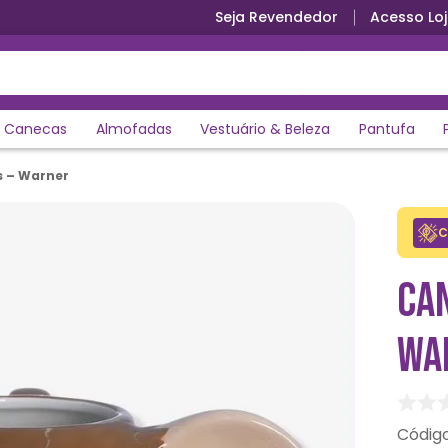
Seja Revendedor
Acesso Loj
Parcele em até 12x sem juros
Canecas
Almofadas
Vestuário & Beleza
Pantufa
s – Warner
C
CA
WA