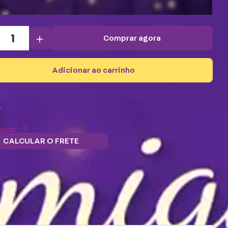
＋
comprar agora
adicionar ao carrinho
eu CEP
CALCULAR O FRETE
Troque
 grátis.
5% OFF no
Parcele em 12x
pontos por
ba mais
boleto e PIX!
s/juros
benefícios