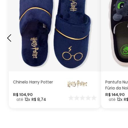
G
GG
M
P
ADICIONAR AO
CARRINHO
Chinelo Harry Potter
Pantufa N
Fúria da No
Como Trei
R$
104
,
90
R$
144
,
90
12
R$
8
,
74
12
R
seu Dragã