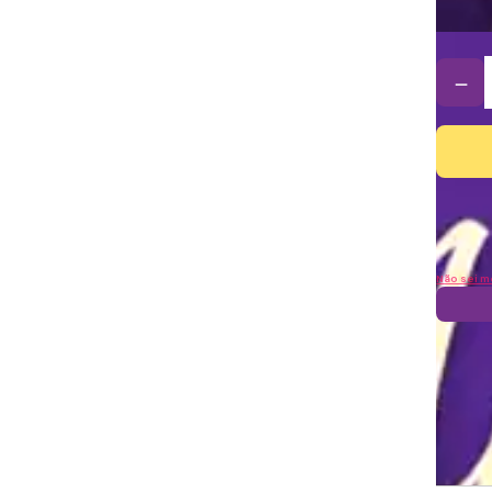
－
Não sei m
Frete
Sai