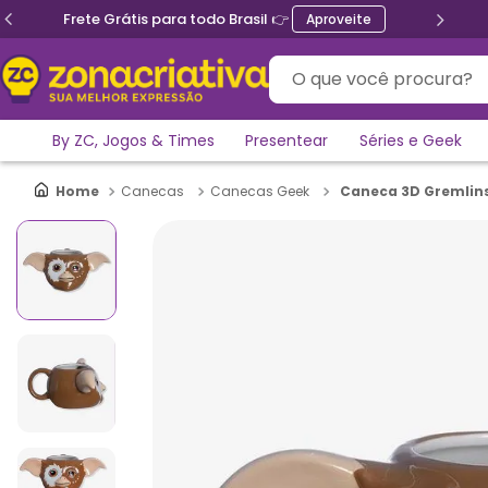
Ganhe 5% de desconto no PIX
O que você procura?
By ZC, Jogos & Times
Presentear
Séries e Geek
Caneca 3D Gremlin
Canecas
Canecas Geek