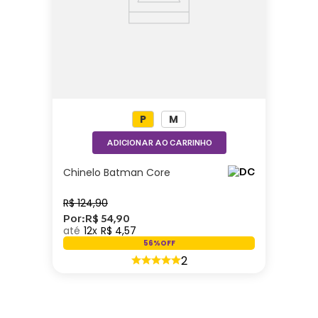
P
M
ADICIONAR AO CARRINHO
Chinelo Batman Core
R$
124
,
90
Por:
R$
54
,
90
12
R$
4
,
57
56%
OFF
2