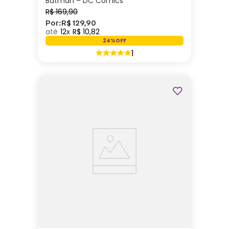
Batman – DC Comics
R$
169
,
90
Por:
R$
129
,
90
12
R$
10
,
82
24%
OFF
1