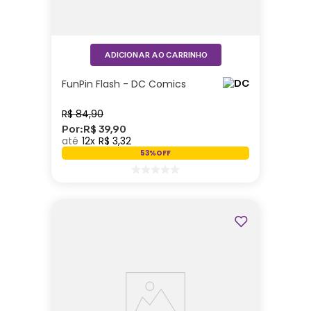
ADICIONAR AO CARRINHO
FunPin Flash - DC Comics
R$
84
,
90
Por:
R$
39
,
90
12
R$
3
,
32
53%
OFF