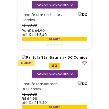
ADICIONAR AO CARRINHO
Pantufa Star Flash – DC
Comics
R$
199
,
90
Por:
R$
64
,
90
12
R$
5
,
40
68%
OFF
Outlet
GG
ADICIONAR AO CARRINHO
Pantufa Star Batman –
DC Comics
R$
199
,
90
R$
64
,
90
12
R$
5
,
40
68%
OFF