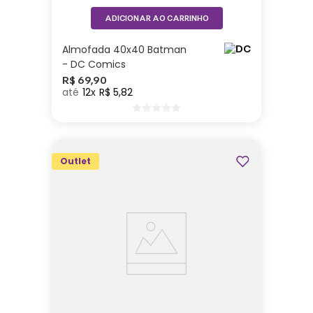
ADICIONAR AO CARRINHO
Almofada 40x40 Batman
- DC Comics
R$
69
,
90
12
R$
5
,
82
Outlet