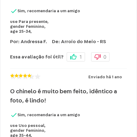
Sim, recomendaria a um amigo
use
Para presente
,
gender
Feminino
,
age
25-34
,
Por
:
Andressa F.
De
:
Arroio do Meio - RS
1
0
Essa avaliação foi útil?
Enviado há
1 ano
O chinelo é muito bem feito, idêntico a
foto, é lindo!
Sim, recomendaria a um amigo
use
Uso pessoal
,
gender
Feminino
,
age
35-44
,