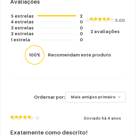
Avaliações
5
estrelas
2
5.00
4
estrelas
0
3
estrelas
0
2
avaliações
2
estrelas
0
1
estrela
0
100%
Recomendam este produto
Ordernar por:
Mais antigos primeiro
Enviado há
4 anos
Exatamente como descrito!