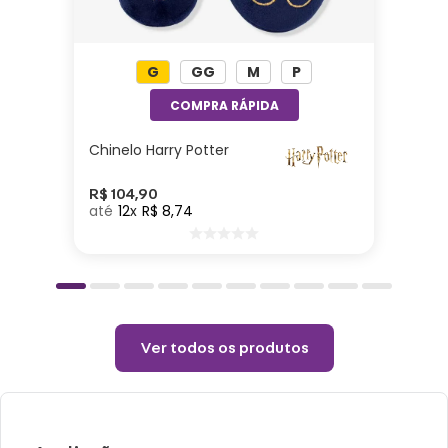
FIBRA SILICONADA (100% POLIÉSTER)
COR PREDOMINANTE
PRETO
G
GG
M
P
MEDIDA
Comprimento X Largura X Altura
P: 24 X 10 X 10
M: 26 X 10 X 10
Chinelo Harry Potter
G: 28 X 10 X 10
GG: 30 X 10 X 10
R$
104
,
90
12
R$
8
,
74
Ver todos os produtos