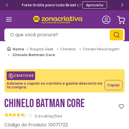
Frete Grátis para todo Brasil 👉
Aproveite
O que você procura?
Roupas Geek
Chinelos
Chinelo Personagem
Chinelo Batman Core
CRIATIVA5
Adicione o cupom no carrinho e ganhe desconto na
Copiar
1a compra.
CHINELO BATMAN CORE
2
avaliações
:
10071722