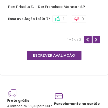
Por
:
Priscila E.
De
:
Francisco Morato - SP
1
0
Essa avaliação foi útil?
1 - 2
de
2
ESCREVER AVALIAÇÃO
Frete grátis
Tro
Parcelamento no cartão
A partir de R$ 199,90 para Sul e
gar