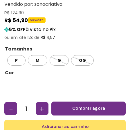
Vendido por:
zonacriativa
R$
124
,
90
R$
54
,
90
56%
OFF
5
% OFF
à vista no Pix
12
R$
4
,
57
Tamanhos
P
M
G
GG
Cor
－
＋
comprar agora
adicionar ao carrinho