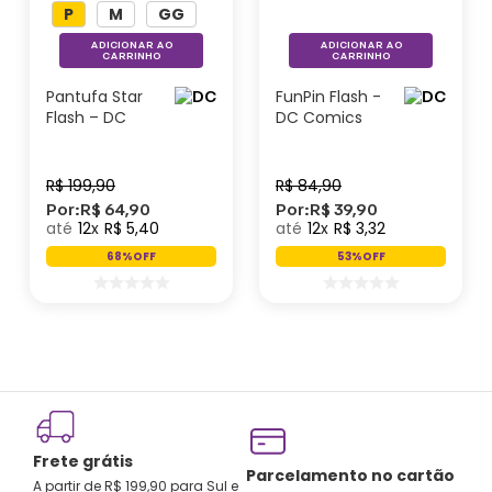
P
M
GG
ADICIONAR AO
ADICIONAR AO
CARRINHO
CARRINHO
Pantufa Star
FunPin Flash -
Flash – DC
DC Comics
Comics
R$
199
,
90
R$
84
,
90
Por:
R$
64
,
90
Por:
R$
39
,
90
12
R$
5
,
40
12
R$
3
,
32
68%
OFF
53%
OFF
Frete grátis
Parcelamento no cartão
A partir de R$ 199,90 para Sul e