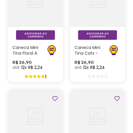
ADICIONAR AO
ADICIONAR AO
CARRINHO
CARRINHO
Caneca Mini
Caneca Mini
Tina Floral A
Tina Cats -
Vida Começa
Zonacriativa
R$
26
,
90
R$
26
,
90
- Zonacriativa
12
R$
2
,
24
12
R$
2
,
24
1