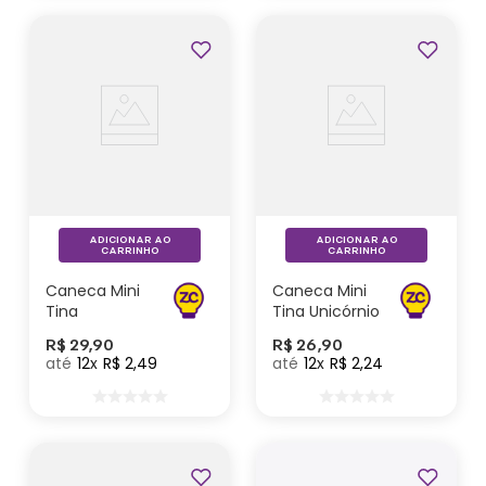
ADICIONAR AO
ADICIONAR AO
CARRINHO
CARRINHO
Caneca Mini
Caneca Mini
Tina
Tina Unicórnio
Enfermagem
- Zonacriativa
R$
29
,
90
R$
26
,
90
- Zonacriativa
12
R$
2
,
49
12
R$
2
,
24