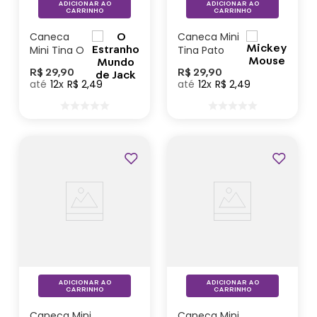
ADICIONAR AO
ADICIONAR AO
CARRINHO
CARRINHO
Caneca
Caneca Mini
Mini Tina O
Tina Pato
Estranho
Donald -
R$
29
,
90
R$
29
,
90
Mundo de
Disney
12
R$
2
,
49
12
R$
2
,
49
Jack -
Disney
ADICIONAR AO
ADICIONAR AO
CARRINHO
CARRINHO
Caneca Mini
Caneca Mini