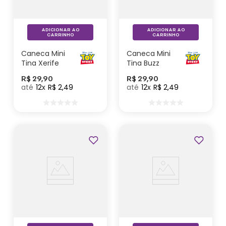
ADICIONAR AO
ADICIONAR AO
CARRINHO
CARRINHO
Caneca Mini
Caneca Mini
Tina Xerife
Tina Buzz
Woody - Toy
Lightyear -
R$
29
,
90
R$
29
,
90
Stoy
Toy Story
12
R$
2
,
49
12
R$
2
,
49