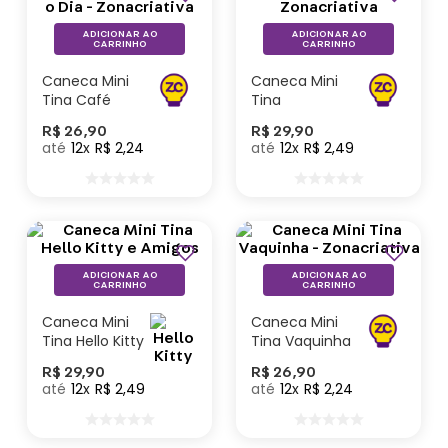
ADICIONAR AO
ADICIONAR AO
CARRINHO
CARRINHO
Caneca Mini
Caneca Mini
Tina Café
Tina
Para Começar
Professora -
R$
26
,
90
R$
29
,
90
Bem o Dia -
Zonacriativa
12
R$
2
,
24
12
R$
2
,
49
Zonacriativa
ADICIONAR AO
ADICIONAR AO
CARRINHO
CARRINHO
Caneca Mini
Caneca Mini
Tina Hello Kitty
Tina Vaquinha
e Amigos
- Zonacriativa
R$
29
,
90
R$
26
,
90
12
R$
2
,
49
12
R$
2
,
24