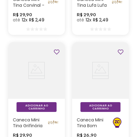
Tina Corvinal -
Tina Lufa Lufa
Harry Potter
- Harry Potter
R$
29
,
90
R$
29
,
90
12
R$
2
,
49
12
R$
2
,
49
ADICIONAR AO
ADICIONAR AO
CARRINHO
CARRINHO
Caneca Mini
Caneca Mini
Tina Grifinória
Tina Bom
- Harry Potter
Café -
R$
29
,
90
R$
26
,
90