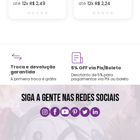
Zonacriativa
12
R$
2
,
49
12
R$
2
,
24
Troca e devolução
rtão
5% OFF via Pix/Boleto
garantida
os no
Desctonto de 5% para
A primeira troca é grátis
pagamentos via PIX ou boleto
SIGA A GENTE NAS REDES SOCIAIS