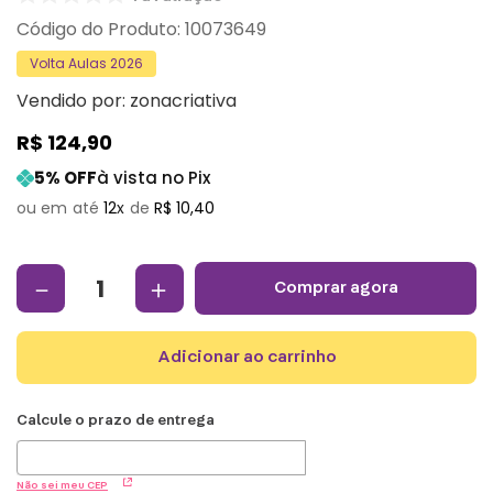
:
10073649
Volta Aulas 2026
Vendido por:
zonacriativa
R$
124
,
90
5
% OFF
à vista no Pix
12
R$
10
,
40
－
＋
comprar agora
adicionar ao carrinho
Não sei meu CEP