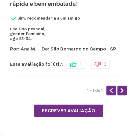
rápida e bem embalada!
Sim, recomendaria a um amigo
use
Uso pessoal
,
gender
Feminino
,
age
25-34
,
Por
:
Ana M.
De
:
São Bernardo do Campo - SP
1
0
Essa avaliação foi útil?
1 - 1
de
1
ESCREVER AVALIAÇÃO