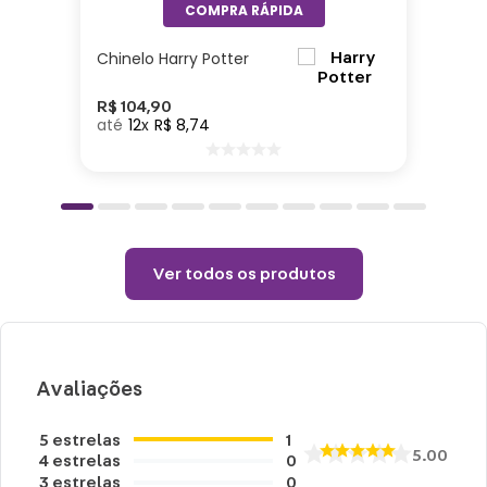
Especificações:
Altura: 22cm | Comprimento: 2cm | Largura:
Chinelo Harry Potter
14cm | Material: Papel e PU| 128 Folhas de
guarda 100g/m
R$
104
,
90
12
R$
8
,
74
Cuidados e recomendações de uso:
Limpar com pano seco.
Teme produtos químicos e abrasivos
Ver todos os produtos
Avaliações
5
estrelas
1
5.00
4
estrelas
0
3
estrelas
0