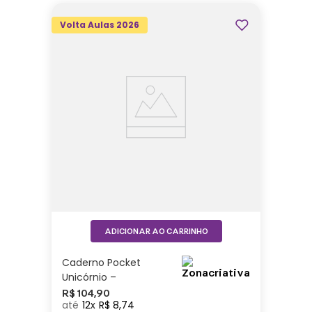
Volta Aulas 2026
ADICIONAR AO CARRINHO
Caderno Pocket
Unicórnio –
Zonacriativa
R$
104
,
90
12
R$
8
,
74