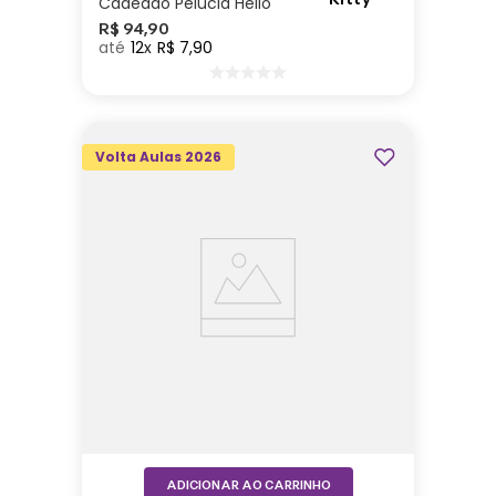
Cadeado Pelúcia Hello
Kitty
R$
94
,
90
12
R$
7
,
90
Volta Aulas 2026
ADICIONAR AO CARRINHO