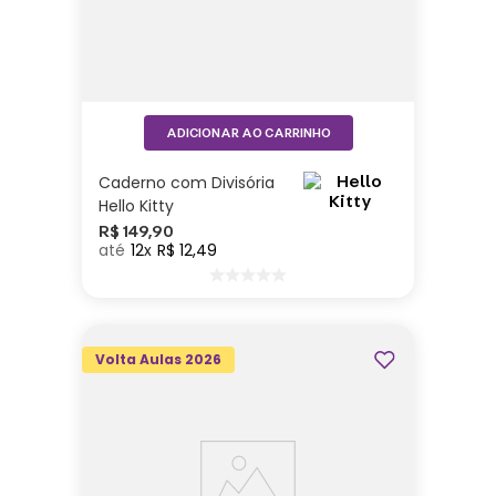
ADICIONAR AO CARRINHO
Caderno com Divisória
Hello Kitty
R$
149
,
90
12
R$
12
,
49
Volta Aulas 2026