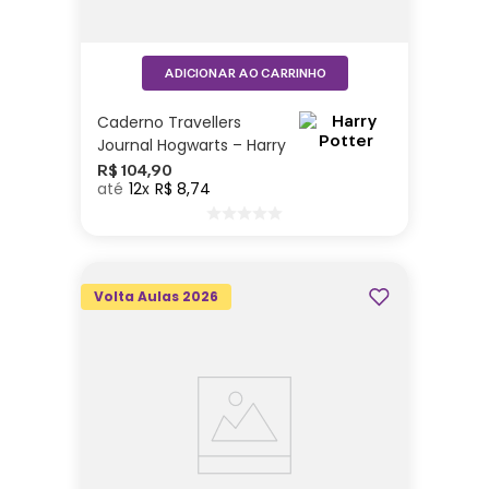
ADICIONAR AO CARRINHO
Caderno Travellers
Journal Hogwarts – Harry
Potter
R$
104
,
90
12
R$
8
,
74
Volta Aulas 2026