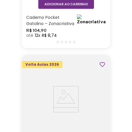
ADICIONAR AO CARRINHO
Caderno Pocket
Gatolino – Zonacriativa
R$
104
,
90
12
R$
8
,
74
Volta Aulas 2026