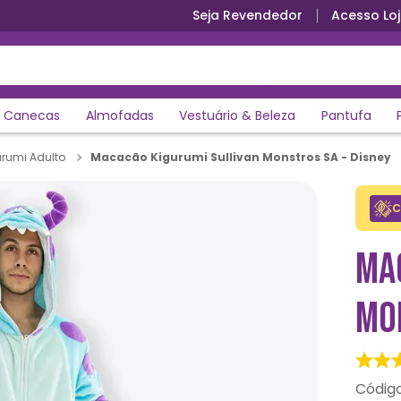
Seja Revendedor
Acesso Loj
Canecas
Almofadas
Vestuário & Beleza
Pantufa
Macacão Kigurumi Sullivan Monstros SA - Disney
rumi Adulto
C
MA
MO