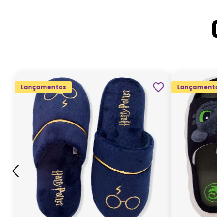
Lançamentos
Lançament
G
GG
M
P
ADICIONAR AO