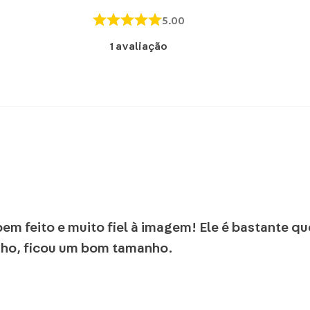
Não l
5.00
1
avaliação
bem feito e muito fiel à imagem! Ele é bastante
inho, ficou um bom tamanho.