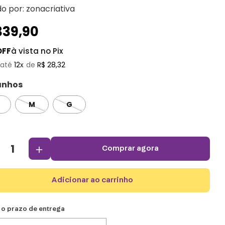
do por:
zonacriativa
339
,
90
OFF
à vista no Pix
12
R$
28
,
32
nhos
M
G
＋
comprar agora
adicionar ao carrinho