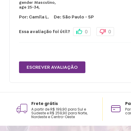
gender
Masculino
,
age
25-34
,
Por
:
Camila L.
De
:
São Paulo - SP
0
0
Essa avaliação foi útil?
ESCREVER AVALIAÇÃO
Frete grátis
Pa
A partir de R$ 199,90 para Sul e
Par
Sudeste e R$ 259,90 para Norte,
car
Nordeste e Centro-Oeste