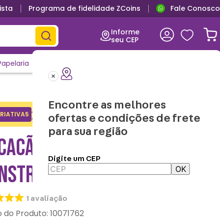
ista
Programa de fidelidade ZCoins
Fale Conosco
Informe
seu CEP
Papelaria
Casa e Decor
Outlet
Clique e Confira
Lançamentos
Encontre as melhores
Adicione o cupom no carrinho e
RIATIVA5
Copiar
ofertas e condições de frete
ganhe desconto na 1a compra.
para sua região
CACÃO KIGURUMI SULLIVAN
Digite um CEP
NSTROS SA - DISNEY
OK
1
avaliação
:
10071762