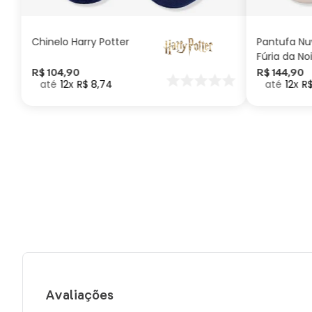
CARRINHO
Chinelo Harry Potter
Pantufa N
Fúria da No
Como Trei
R$
104
,
90
R$
144
,
90
12
R$
8
,
74
12
R
seu Dragã
Avaliações