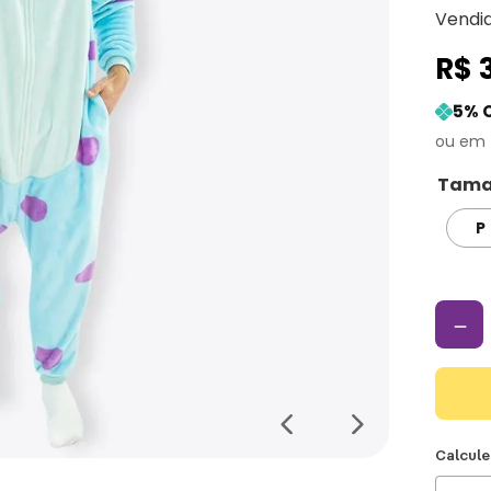
Vendi
R$
5
% 
Tama
P
－