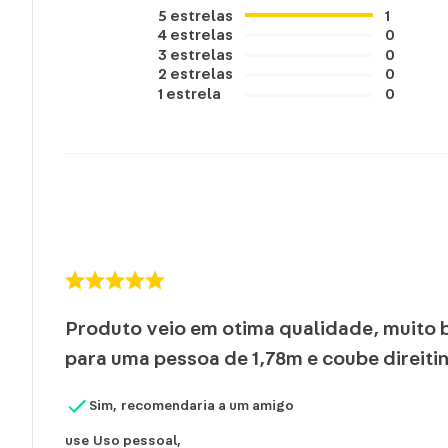
5
estrelas
1
4
estrelas
0
3
estrelas
0
2
estrelas
0
1
estrela
0
Produto veio em otima qualidade, muito 
para uma pessoa de 1,78m e coube direit
Sim, recomendaria a um amigo
use
Uso pessoal
,