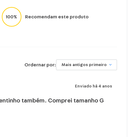
impar a seco.
100%
Recomendam este produto
Ordernar por:
Mais antigos primeiro
Enviado há
4 anos
 quentinho também. Comprei tamanho G