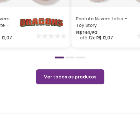
CARRINHO
CARRINHO
Compr
Compr
Compr
Compr
uvem
Pantufa Nuvem Lotso –
Compr
Comp
ite –
Toy Story
Largur
Largur
nar
R$
144
,
90
Largur
$
12
,
07
12
R$
12
,
07
o
Largu
Largu
Largu
Mater
Ver todos os produtos
Uso 
Não 
Não a
Tempe
Não c
Temp
Limp