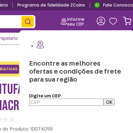
ista
Programa de fidelidade ZCoins
Fale Conosco
Informe
seu CEP
Papelaria
Casa e Decor
Outlet
Clique e Confira
Lançamentos
Encontre as melhores
Adicione o cupom no carrinho e
RIATIVA5
Copiar
ofertas e condições de frete
ganhe desconto na 1a compra.
para sua região
NTUFA NUVEM PANDA –
Digite um CEP
NACRIATIVA
OK
:
10074059