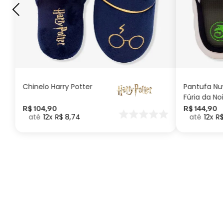
G
GG
M
P
ADICIONAR AO
CARRINHO
Chinelo Harry Potter
Pantufa N
Fúria da No
Como Trei
R$
104
,
90
R$
144
,
90
12
R$
8
,
74
12
R
seu Dragã