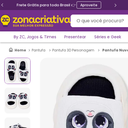
Frete Grátis para todo Brasil 👉
Aproveite
O que você procura?
By ZC, Jogos & Times
Presentear
Séries e Geek
Pantufa Nuv
Pantufa
Pantufa 3D Personagem