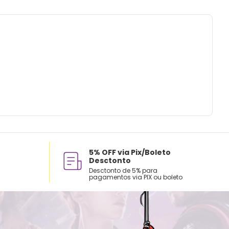
 a mão com água fria.
sar alvejante.
 na horizontal.
em natural.
assar ou limpar a seco.
5% OFF via Pix/Boleto
Desctonto
Desctonto de 5% para
pagamentos via PIX ou boleto