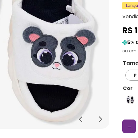
Lanç
Vendi
R$
5
% 
Tama
P
Cor
－