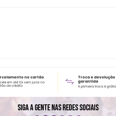
Lavar
Não u
Secar
Secag
Não p
rcelamento no cartão
Troca e devolução
garantida
cele em até 12x sem juros no
tão de crédito
A primeira troca é grátis
SIGA A GENTE NAS REDES SOCIAIS