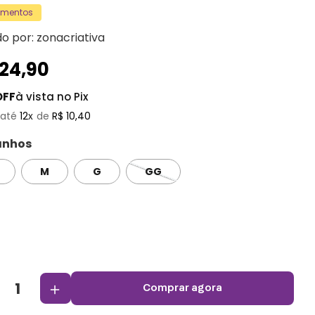
amentos
do por:
zonacriativa
124
,
90
OFF
à vista no Pix
12
R$
10
,
40
nhos
M
G
GG
＋
comprar agora