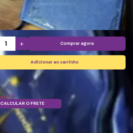
＋
comprar agora
adicionar ao carrinho
u CEP
CALCULAR O FRETE