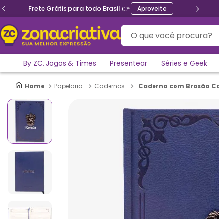
Ganhe 5% de desconto no PIX
O que você procura?
By ZC, Jogos & Times
Presentear
Séries e Geek
Caderno com Brasão Cor
Papelaria
Cadernos