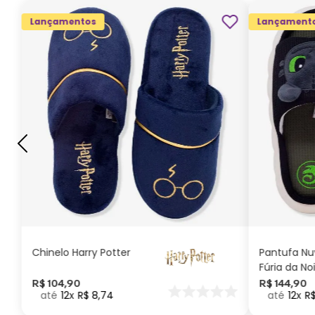
Lançamentos
Lançament
G
GG
M
P
ADICIONAR AO
CARRINHO
Chinelo Harry Potter
Pantufa N
Fúria da No
Como Trei
R$
104
,
90
R$
144
,
90
12
R$
8
,
74
12
R
seu Dragã