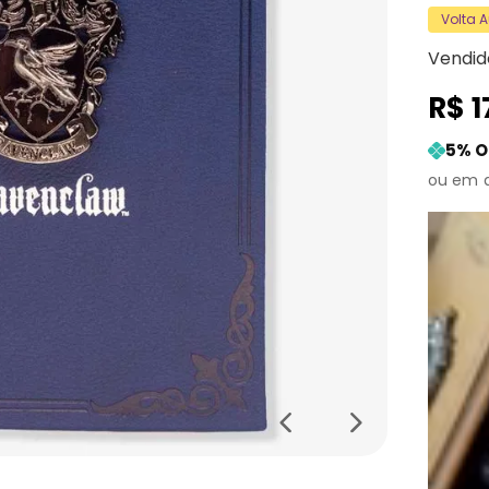
Volta 
Vendid
R$
1
5
% O