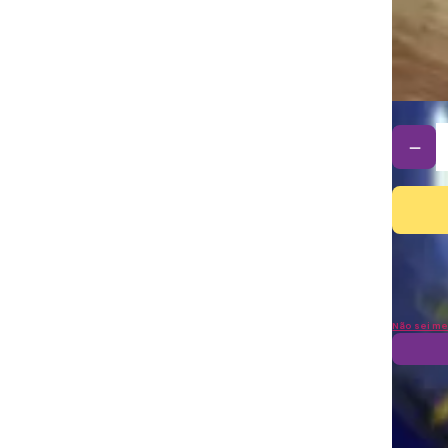
－
Não sei me