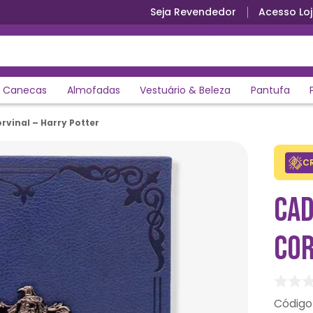
Seja Revendedor
Acesso Loj
Parcele em até 12x sem juros
Canecas
Almofadas
Vestuário & Beleza
Pantufa
vinal – Harry Potter
C
CAD
COR