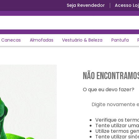
Seja Revendedor
Acesso Loj
Parcele em até 12x sem juros
Canecas
Almofadas
Vestuário & Beleza
Pantufa
Não encontramos
O que eu devo fazer?
Digite novamente e en
Verifique os termo
Tente utilizar uma
Utilize termos ge
Tente utilizar si