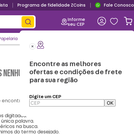
ista
Programa de fidelidade ZCoins
Fale Conosco
Informe
seu CEP
Papelaria
Casa e Decor
Outlet
Clique e Confira
Lançamentos
Encontre as melhores
 nenhum resultado para "
zzzzzz
"
ofertas e condições de frete
para sua região
Digite um CEP
contre o que precisa
OK
s digitados.
 única palavra.
néricos na busca.
nônimos do termo desejado.