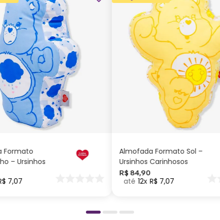
ADICIONAR AO
ADICIONAR AO
CARRINHO
CARRINHO
a Formato
Almofada Formato Sol –
ho – Ursinhos
Ursinhos Carinhosos
os
R$
84
,
90
R$
7
,
07
12
R$
7
,
07