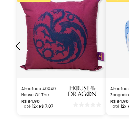
ADICIONAR AO
CARRINHO
Almofada 40X40
Almofad
House Of The
Zangadin
Dragon
Carinhos
R$
84
,
90
R$
84
,
90
12
R$
7
,
07
12