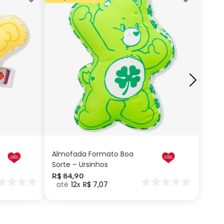
ADICIONAR AO
CARRINHO
Almofada Formato Boa
Sorte – Ursinhos
Carinhosos
R$
84
,
90
12
R$
7
,
07