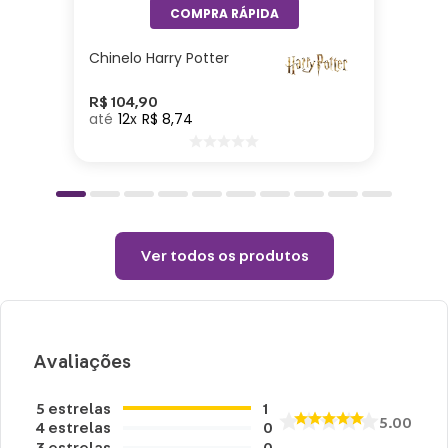
Permitido uso de centrifuga e máquina
secadora.
Chinelo Harry Potter
Temperatura máxima de lavagem 40°.
Não limpar a seco.
R$
104
,
90
12
R$
8
,
74
Ver todos os produtos
Avaliações
5
estrelas
1
5.00
4
estrelas
0
3
estrelas
0