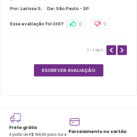
Por
:
Larissa S.
De
:
São Paulo - SP
0
0
Essa avaliação foi útil?
1 - 1
de
1
ESCREVER AVALIAÇÃO
Frete grátis
Tro
Parcelamento no cartão
A partir de R$ 199,90 para Sul e
gar