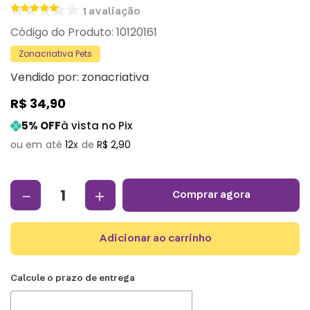
1
avaliação
:
10120161
Zonacriativa Pets
Vendido por:
zonacriativa
R$
34
,
90
5
% OFF
à vista no Pix
12
R$
2
,
90
－
＋
comprar agora
adicionar ao carrinho