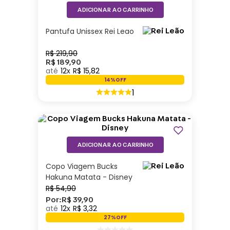
ADICIONAR AO CARRINHO
Pantufa Unissex Rei Leao
R$
219
,
90
R$
189
,
90
12
R$
15
,
82
14%
OFF
1
ADICIONAR AO CARRINHO
Copo Viagem Bucks
Hakuna Matata - Disney
R$
54
,
90
Por:
R$
39
,
90
12
R$
3
,
32
27%
OFF