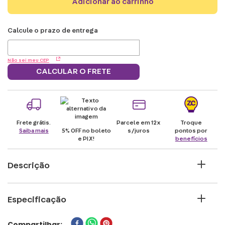
adicionar ao carrinho
Não sei meu CEP
CALCULAR O FRETE
Frete grátis.
Parcele em 12x
Troque
Saiba mais
5% OFF no boleto
s/juros
pontos por
e PIX!
benefícios
Descrição
PetCode ZC Pets Quadro Friends Se durante
Especificação
o passeio com o seu pet ele se perder de
você, o Petcode pode salva-lo, possui um
MARCA
Compartilhar