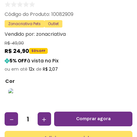
:
10082909
Zonacriativa Pets
Outlet
Vendido por:
zonacriativa
R$
49
,
90
R$
24
,
90
50%
OFF
5
% OFF
à vista no Pix
12
R$
2
,
07
Cor
－
＋
comprar agora