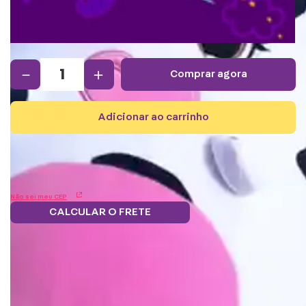
－
＋
comprar agora
adicionar ao carrinho
Não sei meu CEP
CALCULAR O FRETE
Frete grátis.
5% OFF no boleto
Parcele em 12x
Troque
Saiba mais
e PIX!
s/juros
pontos por
benefícios