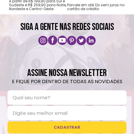
A partir de R$ 199,90 para Sul e
gar
Sudeste e R$ 259,90 para Norte,
Parcele em até 12x sem juros no
Nordeste e Centro-Oeste
cartão de crédito
A pri
SIGA A GENTE NAS REDES SOCIAIS
ASSINE NOSSA NEWSLETTER
E FIQUE POR DENTRO DE TODAS AS NOVIDADES
CADASTRAR