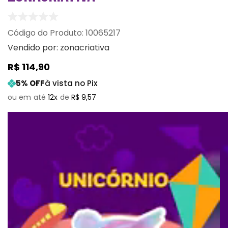
:
10065217
Vendido por:
zonacriativa
R$
114
,
90
5
% OFF
à vista no Pix
12
R$
9
,
57