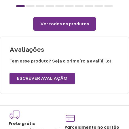
Cuidados e recomendações de uso:
Passar com temperatura máxima de 110°
(sem vapor).
Ver todos os produtos
Não alvejar.
Permitido uso de centrifuga e máquina
secadora.
Avaliações
Temperatura máxima de lavagem 40°.
Tem esse produto? Seja o primeiro a avaliá-lo!
ESCREVER AVALIAÇÃO
Frete grátis
Tro
Parcelamento no cartão