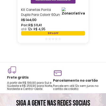
Kit Canetas Ponta
Dupla Para Colorir 60un
– Zonacriativa
R$
144
,
90
Por:
R$
59
,
41
12
R$
4
,
95
59%
OFF
Frete grátis
Parcelamento no cartão
A partir de R$ 199,90 para Sul e
Sudeste e R$ 259,90 para Norte,
Parcele em até 12x sem juros no
Nordeste e Centro-Oeste
cartão de crédito
SIGA A GENTE NAS REDES SOCIAIS