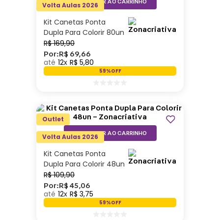
ADICIONAR AO CARRINHO
Volta Aulas 2026
Kit Canetas Ponta
Dupla Para Colorir 80un
– Zonacriativa
R$
169
,
90
Por:
R$
69
,
66
12
R$
5
,
80
59%
OFF
Outlet
ADICIONAR AO CARRINHO
Volta Aulas 2026
Kit Canetas Ponta
Dupla Para Colorir 48un
– Zonacriativa
R$
109
,
90
Por:
R$
45
,
06
12
R$
3
,
75
59%
OFF