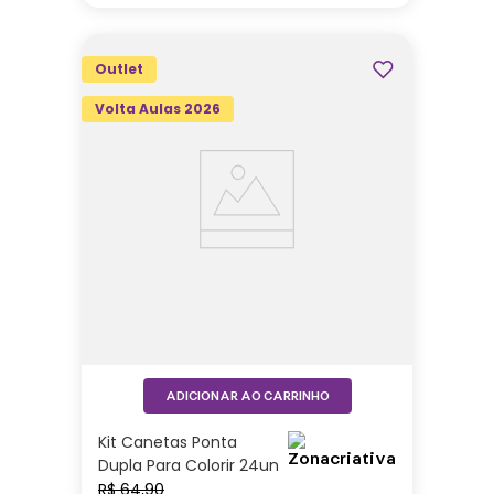
Outlet
Volta Aulas 2026
ADICIONAR AO CARRINHO
Kit Canetas Ponta
Dupla Para Colorir 24un
– Zonacriativa
R$
64
,
90