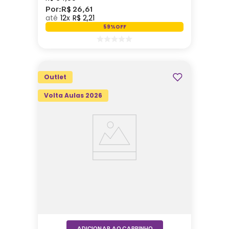
Por:
R$
26
,
61
12
R$
2
,
21
59%
OFF
Outlet
Volta Aulas 2026
ADICIONAR AO CARRINHO