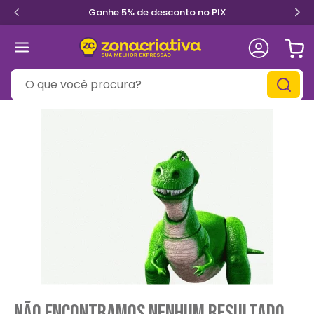
to no PIX
Parcele em até 12x 
O que você procura?
Não encontramos nenhum resultado