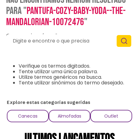
para "
pantufa-cozy-baby-yoda--the-
mandalorian-10072476
"
O que eu devo fazer?
Digite e encontre o que precisa
Verifique os termos digitados.
Tente utilizar uma única palavra.
Utilize termos genéricos na busca.
Tente utilizar sinônimos do termo desejado.
Explore estas categorias sugeridas
Canecas
Almofadas
Outlet
ULTIMOS LANÇAMENTOS