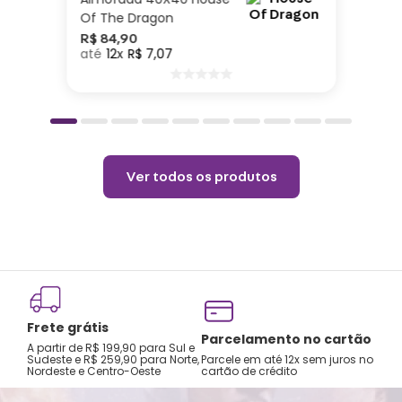
Of The Dragon
R$
84
,
90
12
R$
7
,
07
Ver todos os produtos
Troca e devolução
Parcelamento no cartão
5% OFF 
garantida
Parcele em até 12x sem juros no
Desctont
cartão de crédito
A primeira troca é grátis
pagamento