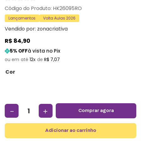
:
HK26095RO
Lançamentos
Volta Aulas 2026
Vendido por:
zonacriativa
R$
84
,
90
5
% OFF
à vista no Pix
12
R$
7
,
07
Cor
－
＋
comprar agora
adicionar ao carrinho