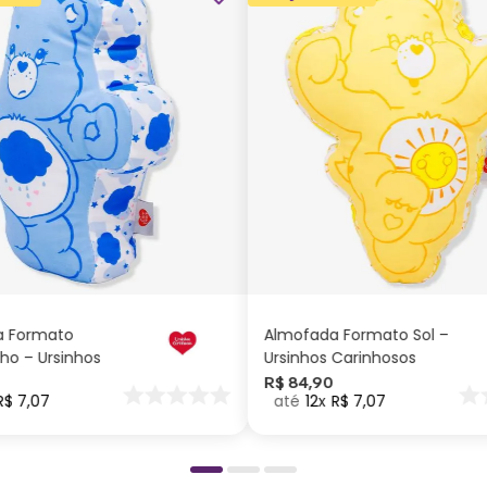
ADICIONAR AO
ADICIONAR AO
CARRINHO
CARRINHO
a Formato
Almofada Formato Sol –
ho – Ursinhos
Ursinhos Carinhosos
os
R$
84
,
90
R$
7
,
07
12
R$
7
,
07