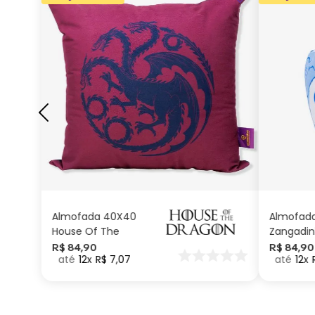
ADICIONAR AO
CARRINHO
Almofada 40X40
Almofad
House Of The
Zangadin
Dragon
Carinhos
R$
84
,
90
R$
84
,
90
12
R$
7
,
07
12