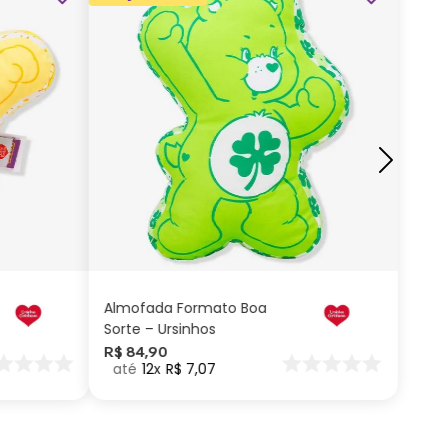
ADICIONAR AO
CARRINHO
Almofada Formato Boa
Sorte – Ursinhos
Carinhosos
R$
84
,
90
12
R$
7
,
07