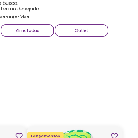
a busca.
o termo desejado.
ias sugeridas
Almofadas
Outlet
Lançamentos