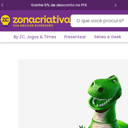
Parcele em até 12x sem juros
O que você procura?
By ZC, Jogos & Times
Presentear
Séries e Geek