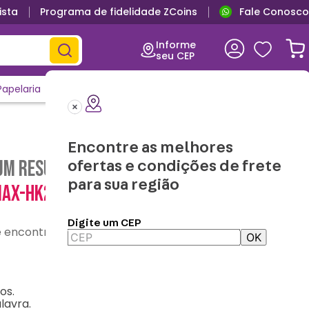
ista
Programa de fidelidade ZCoins
Fale Conosco
Informe
seu CEP
Papelaria
Casa e Decor
Outlet
Clique e Confira
Lançamentos
Encontre as melhores
m resultado para "
necessaire-puffer-
ofertas e condições de frete
para sua região
max-hk26095pt
"
Digite um CEP
contre o que precisa
OK
os.
lavra.