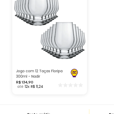
ADICIONAR AO
CARRINHO
Jogo com 12 Taças Floripa
300ml - Nadir
R$
134
,
90
12
R$
11
,
24