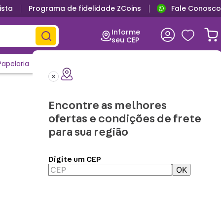
ista
Programa de fidelidade ZCoins
Fale Conosco
Informe
seu CEP
Papelaria
Casa e Decor
Outlet
Clique e Confira
Lançamentos
Encontre as melhores
ofertas e condições de frete
para sua região
Digite um CEP
OK
Aplicar Filtros