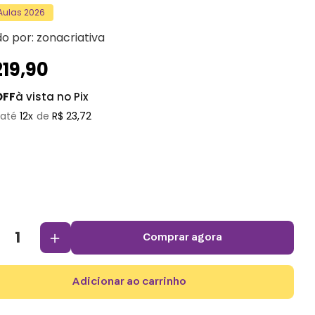
 Aulas 2026
do por:
zonacriativa
219
,
90
OFF
à vista no Pix
12
R$
23
,
72
＋
comprar agora
adicionar ao carrinho