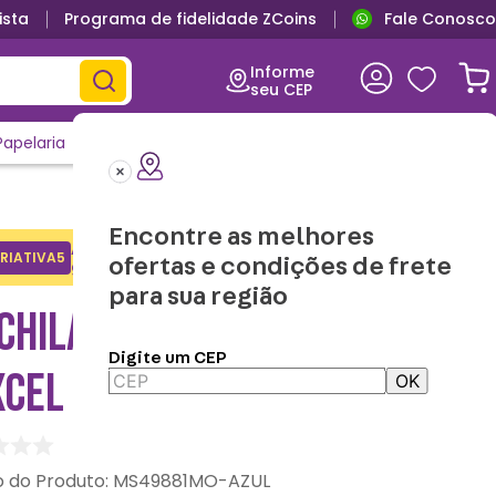
ista
Programa de fidelidade ZCoins
Fale Conosco
Informe
seu CEP
Papelaria
Casa e Decor
Outlet
Clique e Confira
Lançamentos
Encontre as melhores
Adicione o cupom no carrinho e
RIATIVA5
Copiar
ofertas e condições de frete
ganhe desconto na 1a compra.
para sua região
HILA MARIO BROS AZUL -
Digite um CEP
XCEL
OK
:
MS49881MO-AZUL