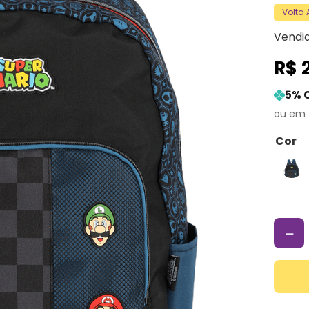
Volta
Vendi
R$
5
% 
Cor
－