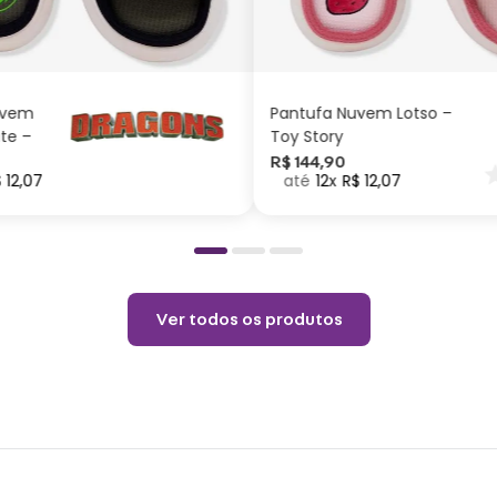
G
M
P
G
M
P
acom
ADICIONAR AO
ADICIONAR AO
CARRINHO
CARRINHO
Espec
uvem
Pantufa Nuvem Lotso –
ite –
Toy Story
Altur
nar
R$
144
,
90
$
12
,
07
12
R$
12
,
07
o
Materi
latera
Cuid
Não e
Ver todos os produtos
Limp
Não p