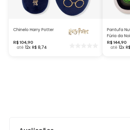
G
GG
M
P
ADICIONAR AO
CARRINHO
Chinelo Harry Potter
Pantufa N
Fúria da No
Como Trei
R$
104
,
90
R$
144
,
90
12
R$
8
,
74
12
R
seu Dragã