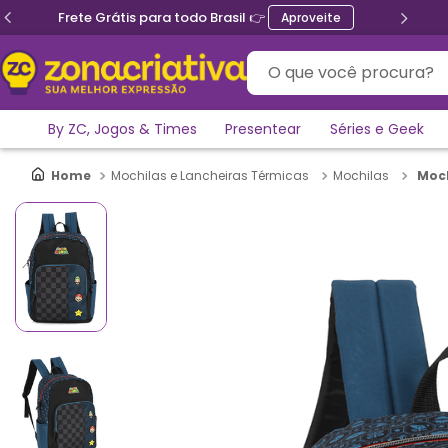
Frete Grátis para todo Brasil 👉
Aproveite
O que você procura?
By ZC, Jogos & Times
Presentear
Séries e Geek
Moch
Mochilas e Lancheiras Térmicas
Mochilas