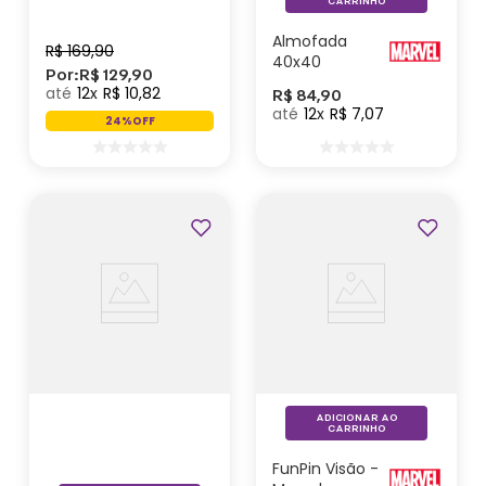
Marvel
CARRINHO
Comics
Almofada
R$
169
,
90
40x40
Por:
R$
129
,
90
Pantera Negra
12
R$
10
,
82
R$
84
,
90
- Marvel
12
R$
7
,
07
24%
OFF
ADICIONAR AO
CARRINHO
FunPin Visão -