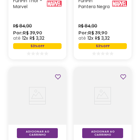
FunPin Thor -
FunPin
Marvel
Pantera Negra
- Marvel
R$
84
,
90
R$
84
,
90
Por:
R$
39
,
90
Por:
R$
39
,
90
12
R$
3
,
32
12
R$
3
,
32
53%
OFF
53%
OFF
Outlet
ADICIONAR AO
ADICIONAR AO
CARRINHO
CARRINHO