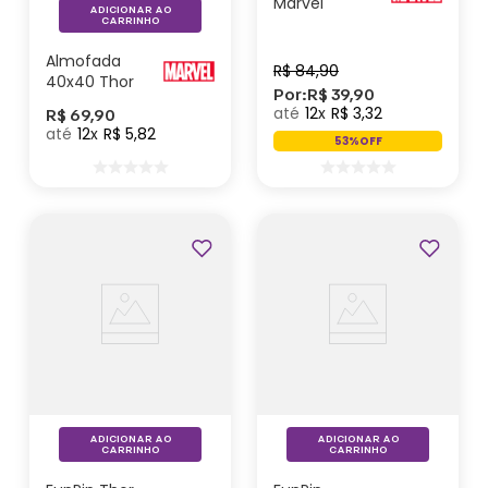
Marvel
ADICIONAR AO
CARRINHO
Almofada
R$
84
,
90
40x40 Thor
Por:
R$
39
,
90
Love And
12
R$
3
,
32
R$
69
,
90
Thunder -
12
R$
5
,
82
Marvel
53%
OFF
Outlet
ADICIONAR AO
ADICIONAR AO
CARRINHO
CARRINHO