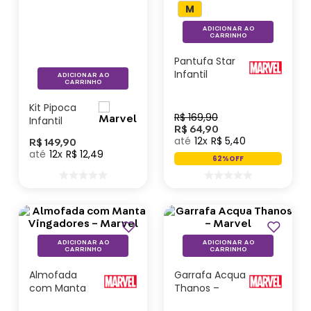
M
ADICIONAR AO
CARRINHO
Pantufa Star
Infantil
ADICIONAR AO
CARRINHO
Vingadores -
Marvel
Kit Pipoca
R$
169
,
90
Infantil
R$
64
,
90
Vingadores -
12
R$
5
,
40
R$
149
,
90
Marvel
12
R$
12
,
49
62%
OFF
Outlet
ADICIONAR AO
ADICIONAR AO
CARRINHO
CARRINHO
Almofada
Garrafa Acqua
com Manta
Thanos –
Vingadores –
Marvel