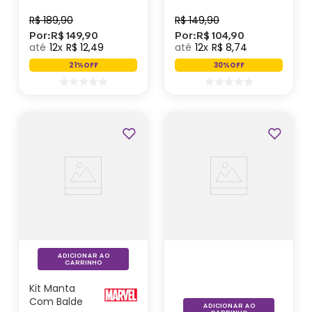
Marvel
R$
189
,
90
R$
149
,
90
Por:
R$
149
,
90
Por:
R$
104
,
90
12
R$
12
,
49
12
R$
8
,
74
21%
OFF
30%
OFF
Outlet
ADICIONAR AO
CARRINHO
Kit Manta
Com Balde
ADICIONAR AO