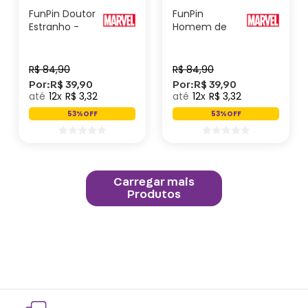
FunPin Doutor
FunPin
Estranho -
Homem de
Marvel
Ferro - Marvel
R$
84
,
90
R$
84
,
90
Por:
R$
39
,
90
Por:
R$
39
,
90
12
R$
3
,
32
12
R$
3
,
32
53%
OFF
53%
OFF