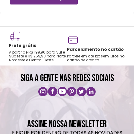
mochilas.
Lavar com água, esponja macia e sabão
neutro.
Não recomendado colocar no freezer.
Não vai á lava-louças, nem ao micro-
Frete grátis
ondas.
Tro
Parcelamento no cartão
A partir de R$ 199,90 para Sul e
gar
Não utilizar produtos químicos e abrasivos.
Sudeste e R$ 259,90 para Norte,
Parcele em até 12x sem juros no
Nordeste e Centro-Oeste
cartão de crédito
A pri
SIGA A GENTE NAS REDES SOCIAIS
ASSINE NOSSA NEWSLETTER
E FIQUE POR DENTRO DE TODAS AS NOVIDADES