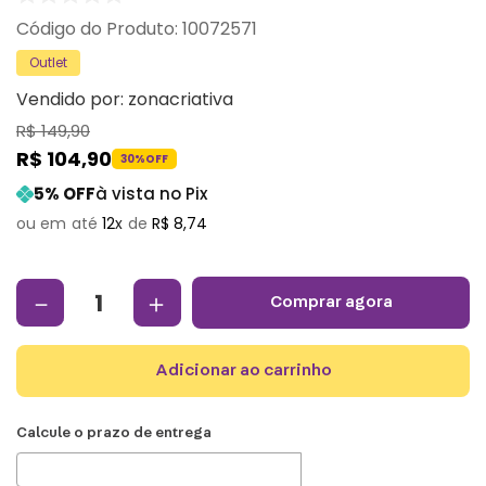
:
10072571
Outlet
Vendido por:
zonacriativa
R$
149
,
90
R$
104
,
90
30%
OFF
5
% OFF
à vista no Pix
12
R$
8
,
74
－
＋
comprar agora
adicionar ao carrinho