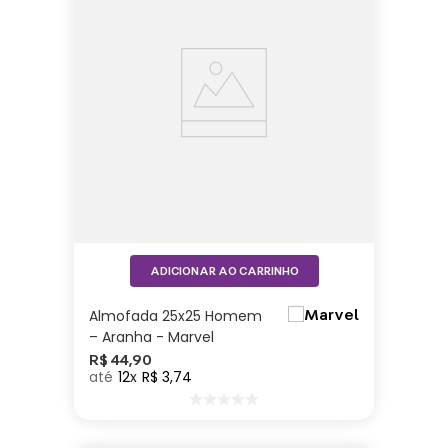
ADICIONAR AO CARRINHO
Almofada 25x25 Homem
– Aranha - Marvel
R$
44
,
90
12
R$
3
,
74