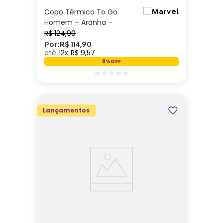
Copo Térmico To Go
Homem – Aranha –
Marvel
R$
124
,
90
Por:
R$
114
,
90
12
R$
9
,
57
8%
OFF
Lançamentos