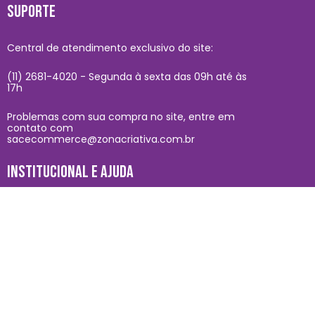
SUPORTE
Central de atendimento exclusivo do site:
(11) 2681-4020 - Segunda à sexta das 09h até às
17h
Problemas com sua compra no site, entre em
contato com
sacecommerce@zonacriativa.com.br
INSTITUCIONAL E AJUDA
Conheça a gente
Condições de Uso
Nossas lojas
Fale Conosco
Acesso lojista
Entregas
Quero revender
Meus pedidos