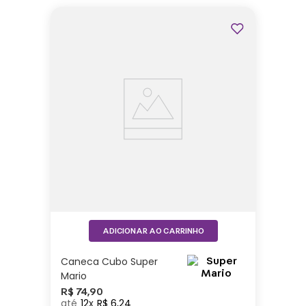
ADICIONAR AO CARRINHO
Caneca Cubo Super
Mario
R$
74
,
90
12
R$
6
,
24