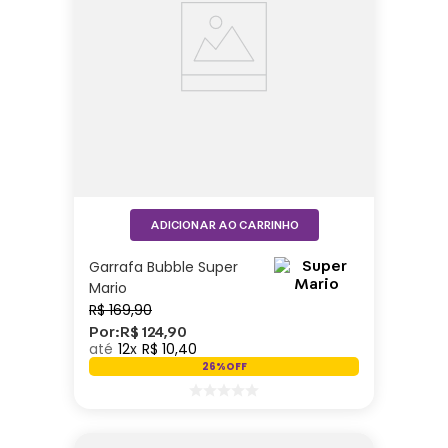
ADICIONAR AO CARRINHO
Garrafa Bubble Super
Mario
R$
169
,
90
Por:
R$
124
,
90
12
R$
10
,
40
26%
OFF