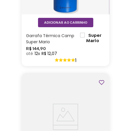
ADICIONAR AO CARRINHO
Garrafa Térmica Camp
Super Mario
R$
144
,
90
12
R$
12
,
07
1