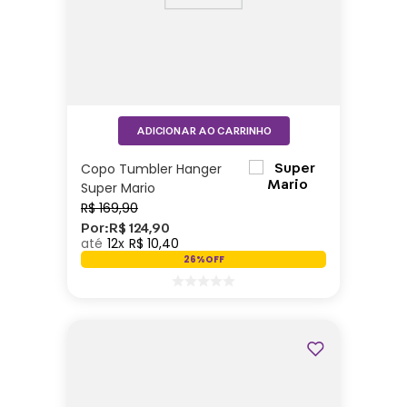
ADICIONAR AO CARRINHO
Copo Tumbler Hanger
Super Mario
R$
169
,
90
Por:
R$
124
,
90
12
R$
10
,
40
26%
OFF