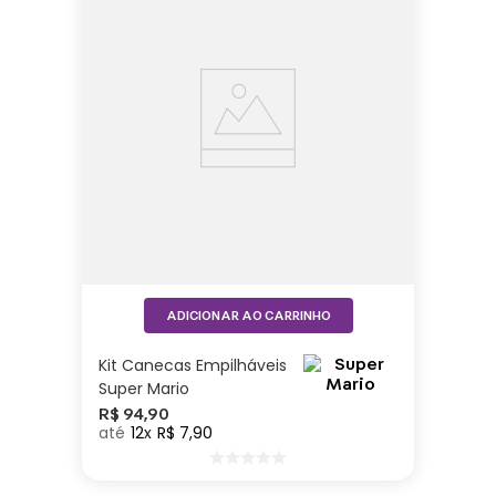
ADICIONAR AO CARRINHO
Kit Canecas Empilháveis
Super Mario
R$
94
,
90
12
R$
7
,
90