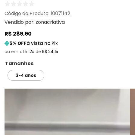
:
10071142
Vendido por:
zonacriativa
R$
289
,
90
5
% OFF
à vista no Pix
12
R$
24
,
15
Tamanhos
3-4 anos