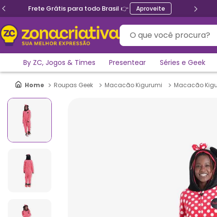
Frete Grátis para todo Brasil 👉
Aproveite
O que você procura?
By ZC, Jogos & Times
Presentear
Séries e Geek
Roupas Geek
Macacão Kigurumi
Macacão Kigu