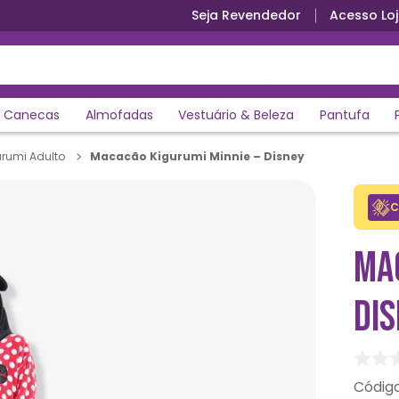
Seja Revendedor
Acesso Loj
Canecas
Almofadas
Vestuário & Beleza
Pantufa
Macacão Kigurumi Minnie – Disney
rumi Adulto
C
MA
DI