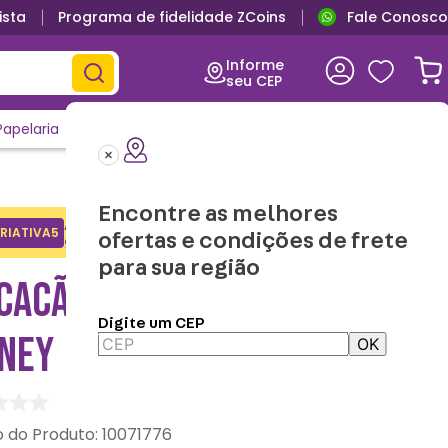
ista
Programa de fidelidade ZCoins
Fale Conosco
Informe
seu CEP
Papelaria
Casa e Decor
Outlet
Clique e Confira
Lançamentos
Encontre as melhores
Adicione o cupom no carrinho e
RIATIVA5
Copiar
ofertas e condições de frete
ganhe desconto na 1a compra.
para sua região
CACÃO KIGURUMI MINNIE –
Digite um CEP
SNEY
OK
:
10071776