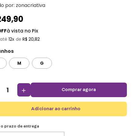
do por:
zonacriativa
249
,
90
OFF
à vista no Pix
12
R$
20
,
82
nhos
M
G
＋
comprar agora
adicionar ao carrinho