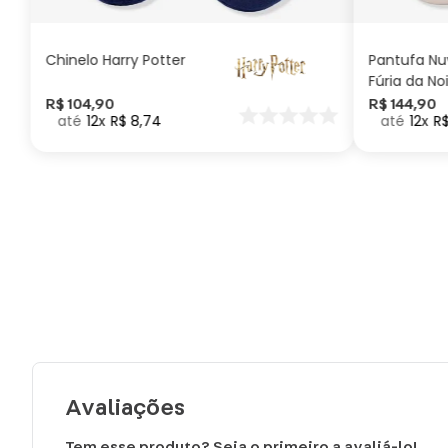
CARRINHO
Chinelo Harry Potter
Pantufa N
Fúria da No
Como Trei
R$
104
,
90
R$
144
,
90
12
R$
8
,
74
12
R
seu Dragã
Avaliações
Tem esse produto? Seja o primeiro a avaliá-lo!