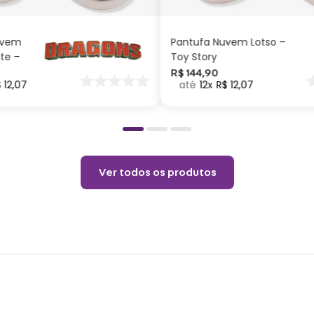
CARRINHO
CARRINHO
30 / 
recom
uvem
Pantufa Nuvem Lotso –
estam
ite –
Toy Story
(sem 
nar
R$
144
,
90
$
12
,
07
12
R$
12
,
07
o
seca
30°C 
Ver todos os produtos