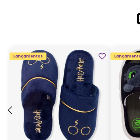
Lançamentos
Lançament
G
GG
M
P
ADICIONAR AO