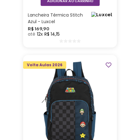
ADICIONAR AO CARRINHO
Lancheira Térmica Stitch
Azul - Luxcel
R$
169
,
90
12
R$
14
,
15
Volta Aulas 2026