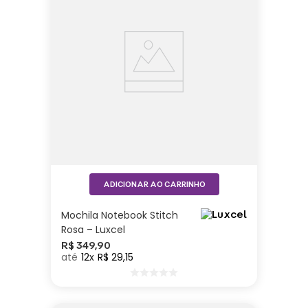
ADICIONAR AO CARRINHO
Mochila Notebook Stitch
Rosa – Luxcel
R$
349
,
90
12
R$
29
,
15