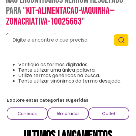
para "
kit-alimentacao-vaquinha--
zonacriativa-10025663
"
O que eu devo fazer?
Digite e encontre o que precisa
Verifique os termos digitados.
Tente utilizar uma única palavra.
Utilize termos genéricos na busca.
Tente utilizar sinônimos do termo desejado.
Explore estas categorias sugeridas
Canecas
Almofadas
Outlet
ULTIMOS LANÇAMENTOS