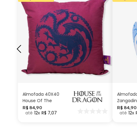
ADICIONAR AO
CARRINHO
Almofada 40X40
Almofad
House Of The
Zangadin
Dragon
Carinhos
R$
84
,
90
R$
84
,
90
12
R$
7
,
07
12