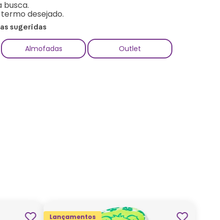
a busca.
o termo desejado.
ias sugeridas
Almofadas
Outlet
Lançamentos