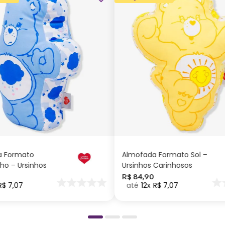
ADICIONAR AO
ADICIONAR AO
CARRINHO
CARRINHO
a Formato
Almofada Formato Sol –
ho – Ursinhos
Ursinhos Carinhosos
os
R$
84
,
90
R$
7
,
07
12
R$
7
,
07