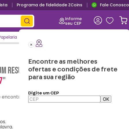
ista
Programa de fidelidade ZCoins
Fale Conosco
Informe
seu CEP
Papelaria
Casa e Decor
Outlet
Clique e Confira
Lançamentos
Encontre as melhores
m resultado para "
kit-alimentacao-
ofertas e condições de frete
para sua região
7
"
Digite um CEP
contre o que precisa
OK
os.
lavra.