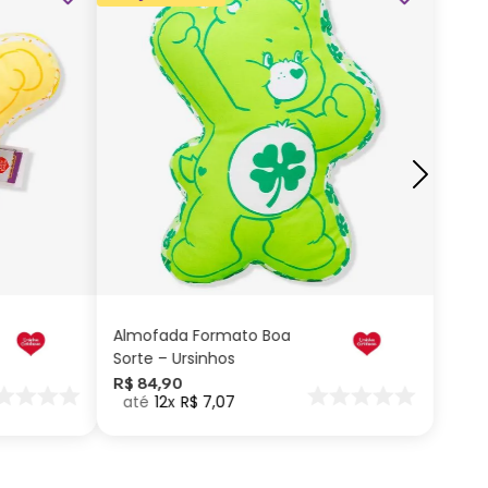
ADICIONAR AO
CARRINHO
Almofada Formato Boa
Sorte – Ursinhos
Carinhosos
R$
84
,
90
12
R$
7
,
07