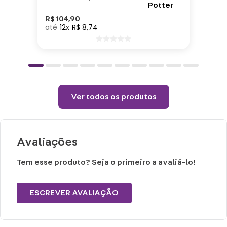
Prato – 19cm
Material: Cerâmica
R$
104
,
90
12
R$
8
,
74
Cuidados:
Não utilizar produtos abrasivos.
Limpar com sabão neutro.
Ver todos os produtos
Avaliações
Tem esse produto? Seja o primeiro a avaliá-lo!
ESCREVER AVALIAÇÃO