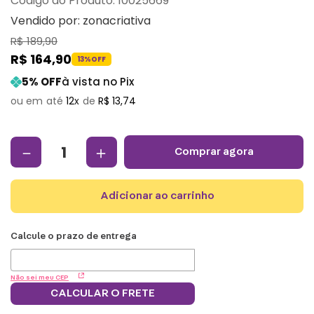
:
10025669
Vendido por:
zonacriativa
R$
189
,
90
R$
164
,
90
13%
OFF
5
% OFF
à vista no Pix
12
R$
13
,
74
－
＋
comprar agora
adicionar ao carrinho
Não sei meu CEP
CALCULAR O FRETE