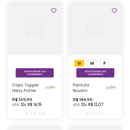
Lançamentos
G
M
P
ADICIONAR AO
ADICIONAR AO
CARRINHO
CARRINHO
Copo Topper
Pantufa
Harry Potter
Nuvem
Sonserina –
R$
169
,
90
R$
144
,
90
Harry Potter
12
R$
14
,
15
12
R$
12
,
07