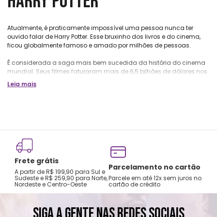
HARRY POTTER
Atualmente, é praticamente impossível uma pessoa nunca ter
ouvido falar de Harry Potter. Esse bruxinho dos livros e do cinema,
ficou globalmente famoso e amado por milhões de pessoas.
É considerada a saga mais bem sucedida da história do cinema
mundial. Seus filmes faturaram mais de 6,5 bilhões de dólares nos
cinemas do mundo todo e somaram 12 indicações ao Oscar.
Leia mais
Teve um impacto expressivo na cultura, nas regras editoriais e na
vida dos indivíduos. A implicação mais relevante foi despertar em
muita gente o interesse pela leitura.
Uma pesquisa do Kids and Family Reading Report feita em 2016, da
editora americana Scholastic, revelou que 51% dos jovens de até 17
anos que liam Harry Potter não liam livros por diversão, mas
passaram a ler depois da saga.
Frete grátis
Parcelamento no cartão
A partir de R$ 199,90 para Sul e
E 76% dos pais desses jovens afirmaram que os filhos começaram
Sudeste e R$ 259,90 para Norte,
Parcele em até 12x sem juros no
Nordeste e Centro-Oeste
cartão de crédito
a ter um melhor desempenho na escola depois de lerem HP.
Deduzindo, a série formou uma geração inteira de leitores.
SIGA A GENTE NAS REDES SOCIAIS
Resumidamente, a história narra a vida de Harry Potter, filho único