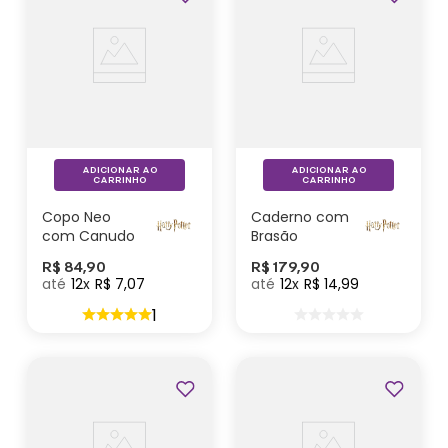
ADICIONAR AO
ADICIONAR AO
CARRINHO
CARRINHO
Copo Neo
Caderno com
com Canudo
Brasão
Hogwarts Blue
Corvinal –
R$
84
,
90
R$
179
,
90
– Harry Potter
Harry Potter
12
R$
7
,
07
12
R$
14
,
99
1
Volta Aulas 2026