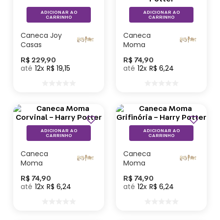
ADICIONAR AO
ADICIONAR AO
CARRINHO
CARRINHO
Caneca Joy
Caneca
Casas
Moma
Hogwarts -
Sonserina –
R$
229
,
90
R$
74
,
90
Harry Potter
Harry Potter
12
R$
19
,
15
12
R$
6
,
24
Lançamentos
ADICIONAR AO
ADICIONAR AO
CARRINHO
CARRINHO
Caneca
Caneca
Moma
Moma
Corvinal –
Grifinória –
R$
74
,
90
R$
74
,
90
Harry Potter
Harry Potter
12
R$
6
,
24
12
R$
6
,
24