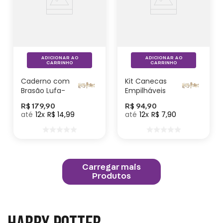
ADICIONAR AO
ADICIONAR AO
CARRINHO
CARRINHO
Caderno com
Kit Canecas
Brasão Lufa-
Empilháveis
Lufa – Harry
Harry Potter
R$
179
,
90
R$
94
,
90
Potter
Blue
12
R$
14
,
99
12
R$
7
,
90