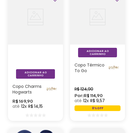
ADICIONAR AO
CARRINHO
Copo Térmico
To Go
ADICIONAR AO
Hogwarts –
CARRINHO
Harry Potter
Copo Charms
R$
124
,
90
Hogwarts
Por:
R$
114
,
90
Casas – Harry
12
R$
9
,
57
R$
169
,
90
Potter
12
R$
14
,
15
8%
OFF