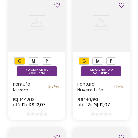
Lançamentos
G
M
P
G
M
P
ADICIONAR AO
ADICIONAR AO
CARRINHO
CARRINHO
Pantufa
Pantufa
Nuvem
Nuvem Lufa-
Corvinal –
Lufa – Harry
R$
144
,
90
R$
144
,
90
Harry Potter
Potter
12
R$
12
,
07
12
R$
12
,
07
Lançamentos