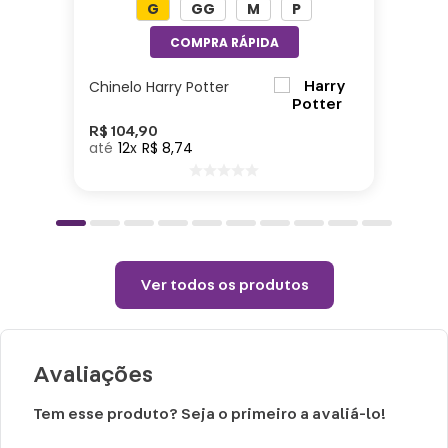
G
GG
M
P
Altura: 18cm| Largura: 7cm| Comprimento:
7cm| Material: Aço Inoxidável| Capacidade:
350ml
Chinelo Harry Potter
Cuidados:
R$
104
,
90
12
R$
8
,
74
Não colocar o produto na geladeira ou
congelador.
Choques ou quedas podem trincar ou
quebrar o produto.
Ver todos os produtos
Para evitar vazamentos, carregue-o
apenas na posição vertical.
Evite qualquer aquecimento direto ou
Avaliações
pasteurização.
Não use bebidas gaseificadas ou produtos
Tem esse produto? Seja o primeiro a avaliá-lo!
lácteos.