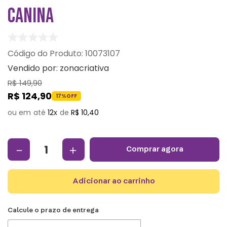
CANINA
:
10073107
Vendido por:
zonacriativa
R$
149
,
90
R$
124
,
90
17%
OFF
12
R$
10
,
40
－
＋
comprar agora
adicionar ao carrinho