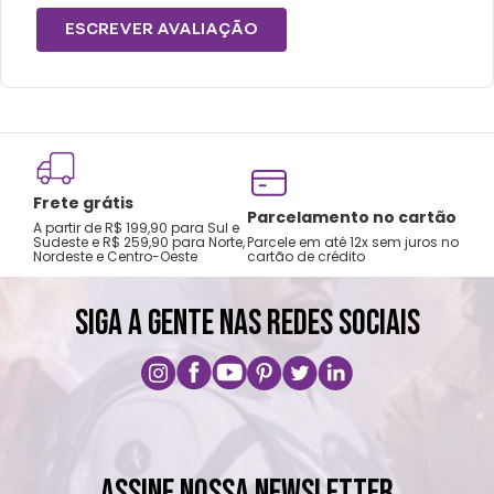
Não vai á lava-louças e micro-ondas.
ESCREVER AVALIAÇÃO
Lavar com água, esponja macia e sabão
neutro.
Não utilizar produtos químicos e abrasivos.
Frete grátis
Tro
Parcelamento no cartão
A partir de R$ 199,90 para Sul e
gar
Sudeste e R$ 259,90 para Norte,
Parcele em até 12x sem juros no
Nordeste e Centro-Oeste
cartão de crédito
A pri
SIGA A GENTE NAS REDES SOCIAIS
ASSINE NOSSA NEWSLETTER